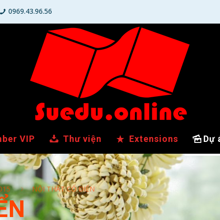
0969.43.96.56
ber VIP
Thư viện
Extensions
Dự 
015
NỘI THẤT CỔ ĐIỂN
ỂN