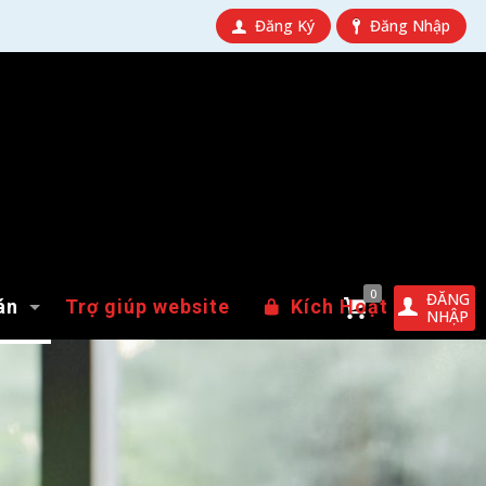
Đăng Ký
Đăng Nhập
0
ĐĂNG
án
Trợ giúp website
Kích Hoạt
NHẬP