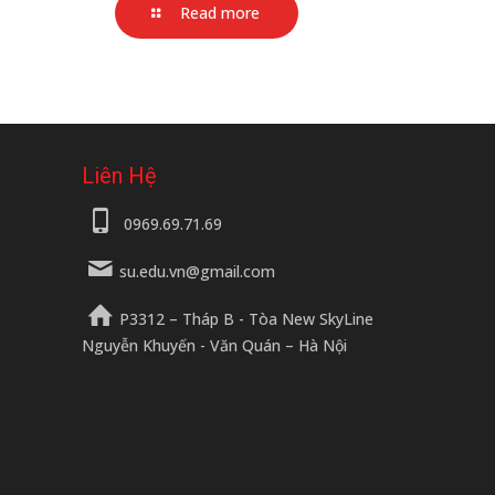
Read more
Liên Hệ
0969.69.71.69
su.edu.vn@gmail.com
P3312 – Tháp B - Tòa New SkyLine
Nguyễn Khuyến - Văn Quán – Hà Nội