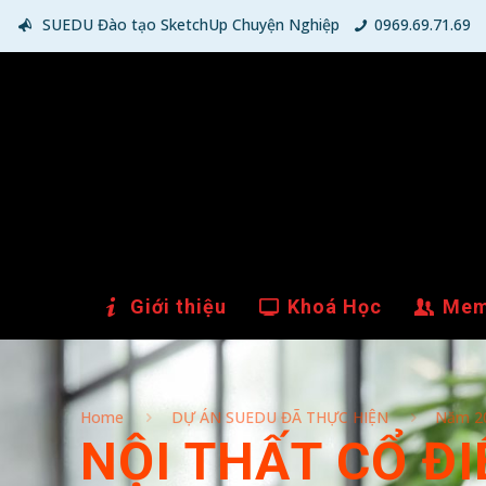
SUEDU Đào tạo SketchUp Chuyện Nghiệp
0969.69.71.69
Giới thiệu
Khoá Học
Mem
Home
DỰ ÁN SUEDU ĐÃ THỰC HIỆN
Năm 2
NỘI THẤT CỔ ĐI