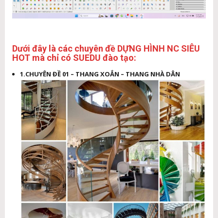
Dưới đây là các chuyên đề DỰNG HÌNH NC SIÊU
HOT mà chỉ có SUEDU đào tạo:
1.CHUYÊN ĐỀ 01 – THANG XOẮN – THANG NHÀ DÂN