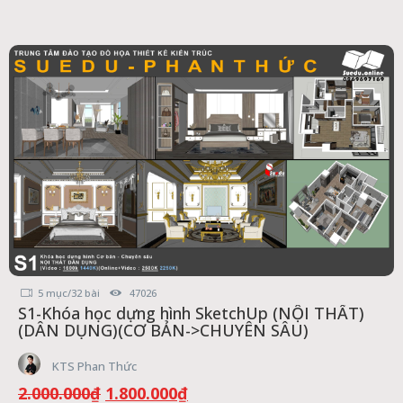
là:
tại
3.000.000₫.
là:
2.700.000₫.
5 mục/32 bài
47026
S1-Khóa học dựng hình SketchUp (NỘI THẤT)
(DÂN DỤNG)(CƠ BẢN->CHUYÊN SÂU)
KTS Phan Thức
Giá
Giá
2.000.000
₫
1.800.000
₫