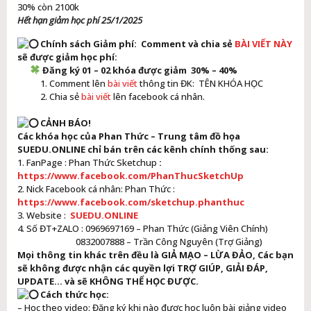
30% còn 2100k
Hết hạn giảm học phí 25/1/2025
Chính sách Giảm phí: Comment và chia sẻ
BÀI VIẾT NÀY
sẽ được giảm học phí:
Đăng ký 01 – 02 khóa được giảm 30% – 40%
1. Comment lên
bài viết
thông tin ĐK: TÊN KHÓA HỌC
2. Chia sẻ
bài viết
lên facebook cá nhân.
CẢNH BÁO!
Các khóa học của Phan Thức – Trung tâm đồ họa
SUEDU.ONLINE chỉ bán trên các kênh chính thống sau:
1. FanPage : Phan Thức Sketchup
:
https://www.facebook.com/PhanThucSketchUp
2. Nick Facebook cá nhân: Phan Thức :
https://www.facebook.com/sketchup.phanthuc
3. Website :
SUEDU.ONLINE
4. Số ĐT+ZALO : 0969697169 – Phan Thức (Giảng Viên Chính)
0832007888 – Trần Công Nguyên (Trợ Giảng)
Mọi thông tin khác trên đều là GIẢ MẠO – LỪA ĐẢO, Các bạn
sẽ không được nhận các quyền lợi TRỢ GIÚP, GIẢI ĐÁP,
UPDATE… và sẽ KHÔNG THỂ HỌC ĐƯỢC.
Cách thức học:
– Học theo video: Đăng ký khi nào được học luôn bài giảng video