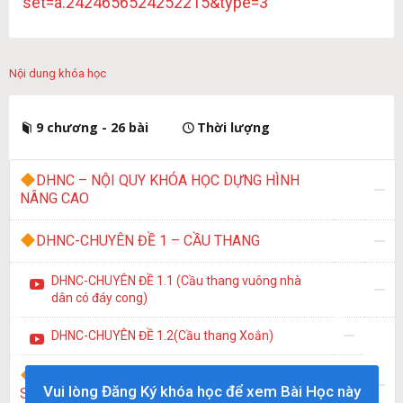
set=a.2424656524252215&type=3
Nội dung khóa học
9 chương - 26 bài
Thời lượng
DHNC – NỘI QUY KHÓA HỌC DỰNG HÌNH
NÂNG CAO
DHNC-CHUYÊN ĐỀ 1 – CẦU THANG
DHNC-CHUYÊN ĐỀ 1.1 (Cầu thang vuông nhà
dân có đáy cong)
DHNC-CHUYÊN ĐỀ 1.2(Cầu thang Xoắn)
DHNC-CHUYÊN ĐỀ 2 – KHỐI MỀM – P0LY
Vui lòng Đăng Ký khóa học để xem Bài Học này
SKETCHUP