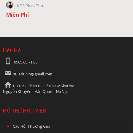
KTS Phan Thức
Miễn Phí
Liên Hệ
0969.69.71.69
su.edu.vn@gmail.com
P3312 – Tháp B - Tòa New SkyLine
Nguyễn Khuyến - Văn Quán – Hà Nội
HỖ TRỢ HỌC VIÊN
Câu Hỏi Thường Gặp