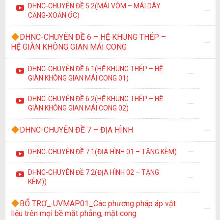
DHNC-CHUYÊN ĐỀ 5.2(MÁI VÒM – MÁI DÂY
CĂNG-XOẮN ỐC)
DHNC-CHUYÊN ĐỀ 6 – HỆ KHUNG THÉP –
HỆ GIÀN KHÔNG GIAN MÁI CONG
DHNC-CHUYÊN ĐỀ 6.1(HỆ KHUNG THÉP – HỆ
GIÀN KHÔNG GIAN MÁI CONG 01)
DHNC-CHUYÊN ĐỀ 6.2(HỆ KHUNG THÉP – HỆ
GIÀN KHÔNG GIAN MÁI CONG 02)
DHNC-CHUYÊN ĐỀ 7 – ĐỊA HÌNH
DHNC-CHUYÊN ĐỀ 7.1(ĐỊA HÌNH 01 – TẶNG KÈM)
DHNC-CHUYÊN ĐỀ 7.2(ĐỊA HÌNH 02 – TẶNG
KÈM))
BỔ TRỢ_ UVMAP.01_Các phương pháp áp vật
liệu trên mọi bề mặt phẳng, mặt cong