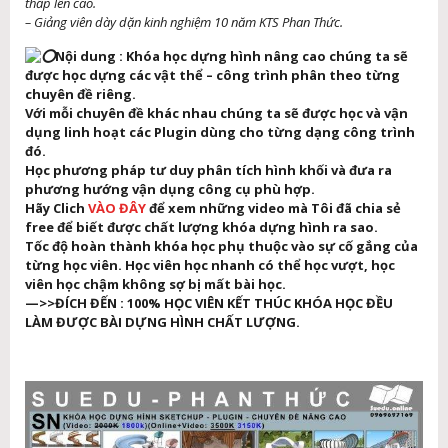
thấp lên cao.
– Giảng viên dày dặn kinh nghiệm 10 năm KTS Phan Thức.
Nội dung :
Khóa học dựng hình nâng cao chúng ta sẽ
được học dựng các vật thể – công trình phân theo từng
chuyên đề riêng.
Với mỗi chuyên đề khác nhau chúng ta sẽ được học và vận
dụng linh hoạt các Plugin dùng cho từng dạng công trình
đó.
Học phương pháp tư duy phân tích hình khối và đưa ra
phương hướng vận dụng công cụ phù hợp.
Hãy Clich
VÀO ĐÂY
để xem những video mà Tôi đã chia sẻ
free để biết được chất lượng khóa dựng hình ra sao.
Tốc độ hoàn thành khóa học phụ thuộc vào sự cố gắng của
từng học viên. Học viên học nhanh có thể học vượt, học
viên học chậm không sợ bị mất bài học.
—>>ĐÍCH ĐẾN : 100% HỌC VIÊN KẾT THÚC KHÓA HỌC ĐỀU
LÀM ĐƯỢC BÀI DỰNG HÌNH CHẤT LƯỢNG.