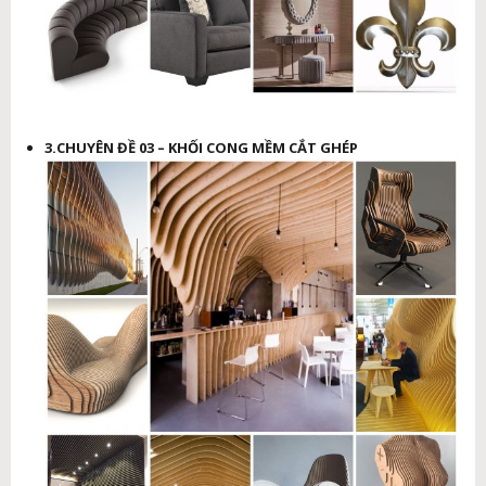
3.CHUYÊN ĐỀ 03 – KHỐI CONG MỀM CẮT GHÉP