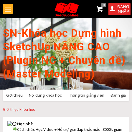
0
ĐĂNG
NHẬP
SN-Khóa học Dựng hình
SketchUp NÂNG CAO
(Plugin NC + Chuyên đề)
(Master Modeling)
Giới thiệu
Nội dung khoá học
Thông tin giảng viên
Đánh giá
Giới thiệu khóa học
Học phí:
Cách thức Học Video + Hỗ trợ giải đáp thắc mắc : 3000k giảm