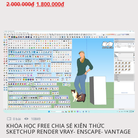
Giá
Giá
2.000.000
₫
1.800.000
₫
gốc
hiện
là:
tại
2.000.000₫.
là:
1.800.000₫.
0 bài
10849
KHÓA HỌC FREE CHIA SẺ KIẾN THỨC
SKETCHUP RENDER VRAY- ENSCAPE- VANTAGE