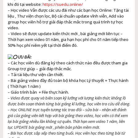
khi đó tại website:
https://suedu.online/
– Học video Vẫn được các ưu đãi như các bạn học Online: Tặng tài
liệu , Thư viện chọn lọc, Bộ cài chuẩn update vĩnh viễn, Add vào
group học viên hỗ trợ giải đáp thắc mắc trong quá trình tự học
video.
– Video sẽ được update kiến thức mới , bài giảng mới liên tục –
Thời hạn xem video 01 năm, gia hạn học phí cho 01 năm tiếp theo
50% học phí niêm yết tại thời điểm đó.
ƯU ĐÃI:
– Các học viên dù đăng ký theo cách thức nào đều được tham gia
Group trợ giúp – giải đáp thắc mắc.
– Tải tài liệu thư viện cần thiết.
– Bài giảng video đầy đủ toàn bộ khóa học Lý thuyết + Thực hành
( Thời hạn 1 năm )
– Giáo trình bản + File thực hành.
– Video được quay và biên soạn kỹ lưỡng với lượng kiến thức khổng lồ
được biên soạn thành từng bài giảng kĩ lưỡng, học viên tra cứu dễ dàng.
– Học ONLINE trực tuyến tương tác trao đổi – sửa bài – nhận xét đánh
giá của giảng viên kết hợp với bài giảng theo video, học viên có thể xem
lại bài giảng nhiều lần không sợ quên. Thời hạn xem video 1 năm, liên
tục UPDATE bài giảng mới , phiên bản phần mềm mới.
– Bài học được sắp xếp theo từng buổi. Học viên học theo từng bài từ