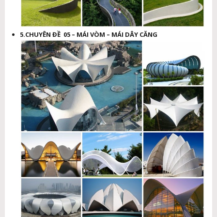
5.CHUYÊN ĐỀ 05 – MÁI VÒM – MÁI DÂY CĂNG