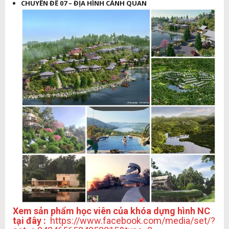
CHUYÊN ĐỀ 07 – ĐỊA HÌNH CẢNH QUAN
Xem sản phẩm học viên của khóa dựng hình NC
tại đây :
https://www.facebook.com/media/set/?