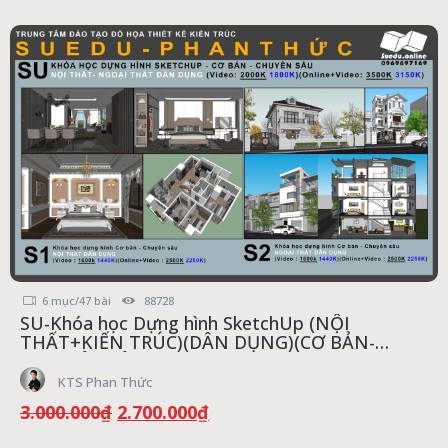
6 mục/47 bài
88728
SU-Khóa học Dựng hình SketchUp (NỘI
THẤT+KIẾN TRÚC)(DÂN DỤNG)(CƠ BẢN-
>CHUYÊN SÂU)
KTS Phan Thức
Giá
Giá
3.000.000
₫
2.700.000
₫
gốc
hiện