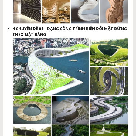
4.CHUYÊN ĐỀ 04 – DẠNG CÔNG TRÌNH BIẾN ĐỔI MẶT ĐỨNG
THEO MẶT BẰNG