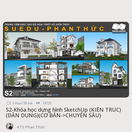
gốc
hiện
là:
tại
2.000.000₫.
là:
1.800.000₫.
5 mục/30 bài
19725
S2-Khóa học dựng hình SketchUp (KIẾN TRÚC)
(DÂN DỤNG)(CƠ BẢN->CHUYÊN SÂU)
KTS Phan Thức