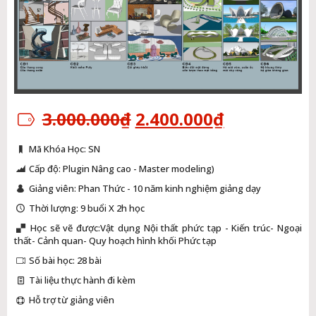
Giá
Giá
3.000.000
₫
2.400.000
₫
gốc
hiện
là:
tại
Mã Khóa Học: SN
3.000.000₫.
là:
2.400.000₫
Cấp độ: Plugin Nâng cao - Master modeling)
Giảng viên: Phan Thức - 10 năm kinh nghiệm giảng dạy
Thời lượng: 9 buổi X 2h học
Học sẽ vẽ được:Vật dụng Nội thất phức tạp - Kiến trúc- Ngoại
thất- Cảnh quan- Quy hoạch hình khối Phức tạp
Số bài học: 28 bài
Tài liệu thực hành đi kèm
Hỗ trợ từ giảng viên