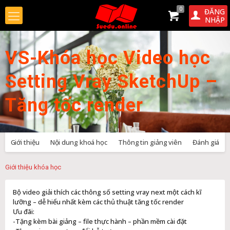
0
ĐĂNG
NHẬP
VS-Khóa học Video học
Setting Vray SketchUp –
Tăng tốc render
Giới thiệu
Nội dung khoá học
Thông tin giảng viên
Đánh giá
Giới thiệu khóa học
Bộ video giải thích các thông số setting vray next một cách kĩ
lưỡng – dễ hiểu nhất kèm các thủ thuật tăng tốc render
Ưu đãi:
-Tặng kèm bài giảng – file thực hành – phần mềm cài đặt