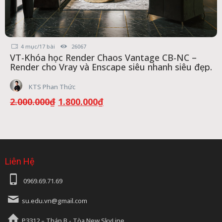
4 mục/17 bài
26067
VT-Khóa học Render Chaos Vantage CB-NC –
Render cho Vray và Enscape siêu nhanh siêu đẹp.
KTS Phan Thức
Giá
Giá
2.000.000
₫
1.800.000
₫
gốc
hiện
là:
tại
2.000.000₫.
là:
1.800.000₫.
Liên Hệ
0969.69.71.69
su.edu.vn@gmail.com
P3312 – Tháp B - Tòa New SkyLine