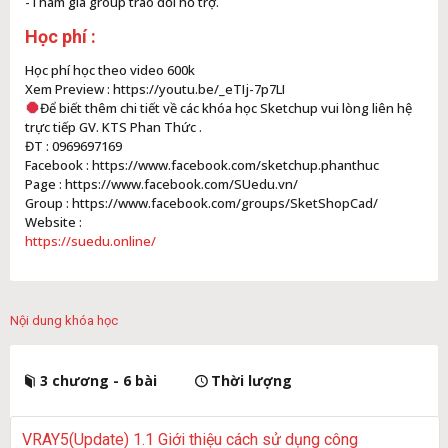
-Tham gia group trao đổi hỗ trợ.
Học phí :
Học phí học theo video 600k
Xem Preview : https://youtu.be/_eTIj-7p7LI
Để biết thêm chi tiết về các khóa học Sketchup vui lòng liên hệ
trực tiếp GV. KTS Phan Thức .
ĐT : 0969697169
Facebook : https://www.facebook.com/sketchup.phanthuc
Page : https://www.facebook.com/SUedu.vn/
Group : https://www.facebook.com/groups/SketShopCad/
Website :
https://suedu.online/
Nội dung khóa học
3 chương - 6 bài
Thời lượng
VRAY5(Update) 1.1 Giới thiệu cách sử dụng công