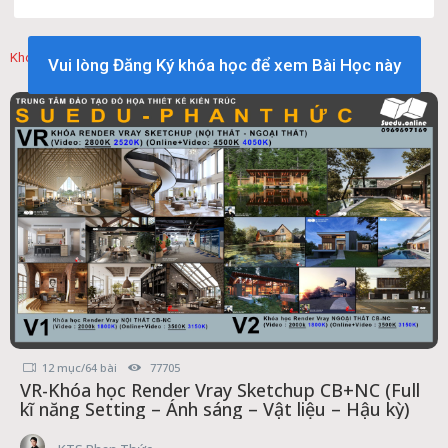
Khóa Học Liên Quan
Vui lòng Đăng Ký khóa học để xem Bài Học này
12 mục/64 bài
77705
VR-Khóa học Render Vray Sketchup CB+NC (Full
kĩ năng Setting – Ánh sáng – Vật liệu – Hậu kỳ)