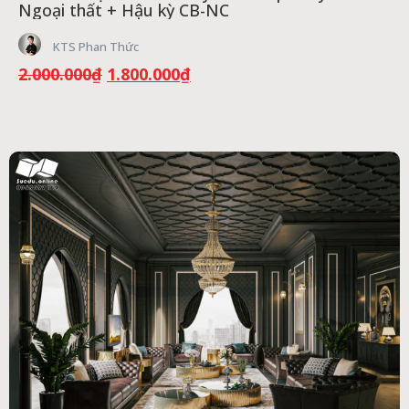
Ngoại thất + Hậu kỳ CB-NC
KTS Phan Thức
Giá
Giá
2.000.000
₫
1.800.000
₫
gốc
hiện
là:
tại
2.000.000₫.
là:
1.800.000₫.