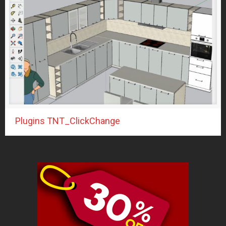
ALTAR ROOM
(7)
BathROOM
(5)
BedROOM
(43)
KitchenROOM
(10)
LivingROOM
(20)
WorkROOM
(6)
Vật liệu
(297)
Plugins TNT_ClickChange
Vật liệu ENSCAPE
(6)
Vật liệu Vray
(259)
Textures
(36)
Vật liệu FULL SETTING
(261)
MARBLE_FLOOR
(20)
DECOR
(199)