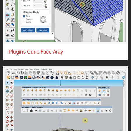
SOFA Tân cổ điển
(5)
Bàn ghế ăn
(28)
Bàn ghế ngoài trời
(12)
BED
(74)
Curtain
(20)
Plugins Curic Face Aray
FULL SETTING
(31)
Full HOME Full Setting
(5)
Scene FULL SETTING
(15)
Ngoại thất FULL SETTING
(3)
Phương tiện giao thông
(15)
Car-ô tô
(14)
Xe
(1)
ROOM
(86)