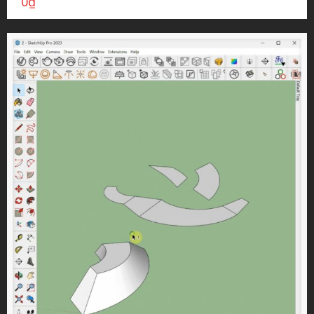
0
₫
SUEDU CARPET
(11)
SUEDU_CABINET
(4)
SUEDU_DECOR_FULLSETTING
(65)
SUEDU_DECOR_LIVINGROOM
(63)
SUEDU_DECOR_WABISABI
(3)
SUEDU_WARDROBE
(18)
APARTMENT
(6)
Door
(18)
FULL HOME
(8)
HUMAN
(11)
LUT
(1)
MIRROR
(9)