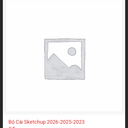
Phần mềm - Plugin
(4)
THƯ VIỆN AUTOCAD
(1)
THƯ VIỆN BẢN VẼ LAYOUT SKETCHUP
(2)
Thư viện FREE ( Miễn phí )
(185)
SUEDU_BACKGROUND
(2)
SUEDU_PHAO CHI
(13)
SUEDU_TEXTURES_FREE
(8)
Thư viện PRO ( Mua Riêng )
(171)
Vật liệu FULL SETTING
(9)
File Mau Full Setting
(56)
Model SketchUp Tổng Hợp
(7)
Suedu Tree
(97)
Bộ Cài Sketchup 2026-2025-2023
Thư viện SUEDU VIP MEMBER
(1480)