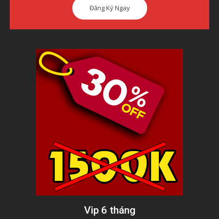
Đăng Ký Ngay
WATERPLANT
(1)
Chậu cây
(66)
Vip 6 tháng