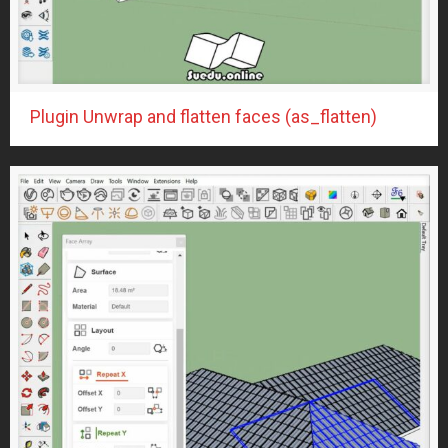
Nội thất FULL SETTING
(164)
Sân khấu
(1)
STYLE
(9)
Tân Cổ Điển
(8)
Plugin Unwrap and flatten faces (as_flatten)
Wabisabi
(1)
Tân cổ điển
(8)
Bàn ghế
(215)
Bàn ghế làm việc
(7)
Bàn ghế trang điểm
(18)
Ghế đơn
(52)
SOFA
(49)
SOFA GỖ
(13)
SOFA gỗ óc chó
(12)