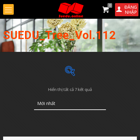
0
ĐĂNG
NHẬP
SUEDU_Tree_Vol.112
Được
Hiển thị tất cả 7 kết quả
sắp
xếp
theo
mới
nhất