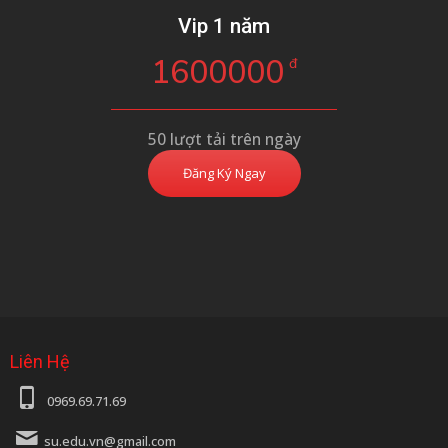
Vip 1 năm
1600000
đ
50 lượt tải trên ngày
Đăng Ký Ngay
Liên Hệ
0969.69.71.69
su.edu.vn@gmail.com