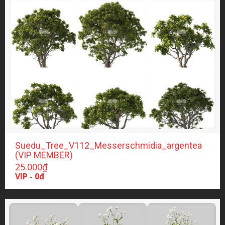
Suedu_Tree_V112_Messerschmidia_argentea
(VIP MEMBER)
25.000
₫
VIP - 0đ