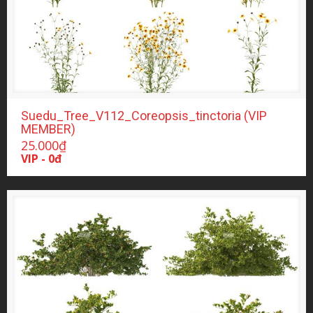
Suedu_Tree_V112_Coreopsis_tinctoria (VIP
MEMBER)
25.000
₫
VIP - 0đ