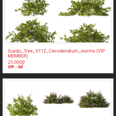
Suedu_Tree_V112_Clerodendrum_inerme (VIP
MEMBER)
25.000
₫
VIP - 0đ