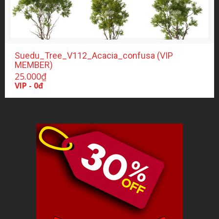
Suedu_Tree_V112_Acacia_confusa (VIP
MEMBER)
25.000
₫
VIP - 0đ