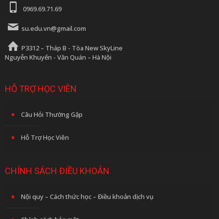
0969.69.71.69
su.edu.vn@gmail.com
P3312 – Tháp B - Tòa New SkyLine
Nguyễn Khuyến - Văn Quán – Hà Nội
HỖ TRỢ HỌC VIÊN
Câu Hỏi Thường Gặp
Hỗ Trợ Học Viên
CHÍNH SÁCH ĐIỀU KHOẢN
Nội quy – Cách thức học – Điều khoản dịch vụ