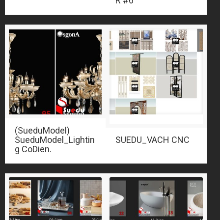
R #6
(SueduModel)
SueduModel_Lightin
SUEDU_VACH CNC
g CoDien.