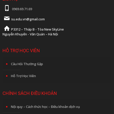
0969.69.71.69
su.edu.vn@gmail.com
P3312 – Tháp B - Tòa New SkyLine
Nguyễn Khuyến - Văn Quán – Hà Nội
HỖ TRỢ HỌC VIÊN
Câu Hỏi Thường Gặp
Hỗ Trợ Học Viên
CHÍNH SÁCH ĐIỀU KHOẢN
Nội quy – Cách thức học – Điều khoản dịch vụ