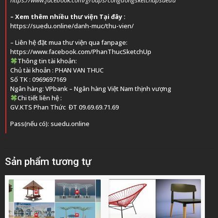
https://www.facebook.com/groups/congdongsketchupsuedu
– Xem thêm nhiều thư viện Tại đây :
https://suedu.online/danh-muc/thu-vien/
– Liên hệ đặt mua thư viện qua fanpage:
https://www.facebook.com/PhanThucSketchUp
Thông tin tài khoản:
Chủ tài khoản : PHAN VAN THUC
Số TK : 0969697169
Ngân hàng: VPbank – Ngân hàng Việt Nam thịnh vượng
Chi tiết liên hệ :
GV.KTS
Phan Thức
ĐT 09.69.69.71.69
Pass(nếu có): suedu.online
Sản phẩm tương tự