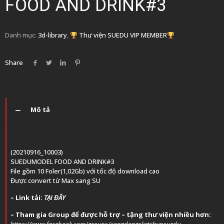
FOOD AND DRINK#3
Danh mục:
3d-library
,
Thư viện SUEDU VIP MEMBER
Share
Mô tả
(20210916_10003)
SUEDUMODEL FOOD AND DRINK#3
File gồm 10 Foler(1,02Gb) với tốc độ download cao
Được convert từ Max sang SU
– Link tải:
TẠI ĐÂY
– T
ham gia Group để được hỗ trợ – tặng thư viện nhiều hơn: