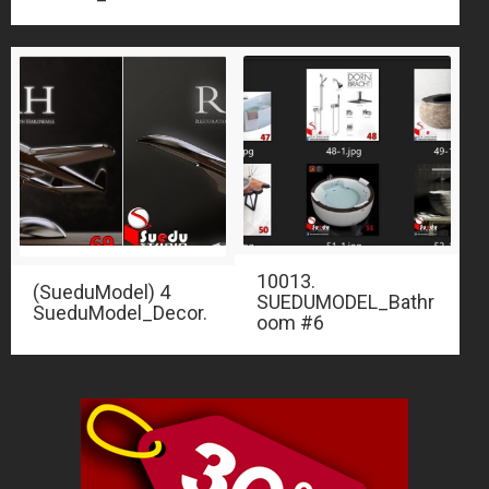
10013.
(SueduModel) 4
SUEDUMODEL_Bathr
SueduModel_Decor.
oom #6