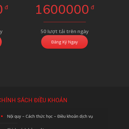
0
1600000
đ
đ
ày
50 lượt tải trên ngày
Đăng Ký Ngay
CHÍNH SÁCH ĐIỀU KHOẢN
Nội quy – Cách thức học – Điều khoản dịch vụ