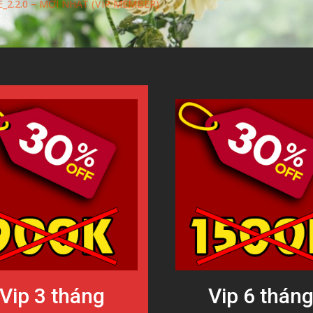
_2.2.0 – MỚI NHẤT (VIP MEMBER)
Vip 3 tháng
Vip 6 thán