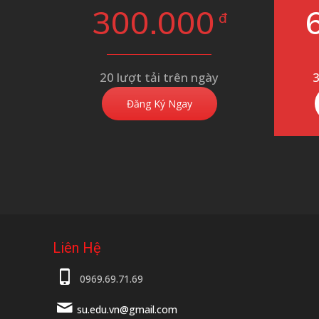
300.000
đ
20 lượt tải trên ngày
3
Đăng Ký Ngay
Liên Hệ
0969.69.71.69
su.edu.vn@gmail.com