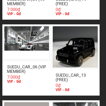
MEMBER)
(FREE)
7.000
₫
0
₫
VIP - 0đ
VIP - 0đ
SUEDU_CAR_06 (VIP
MEMBER)
SUEDU_CAR_13
7.000
₫
(FREE)
VIP - 0đ
0
₫
VIP - 0đ