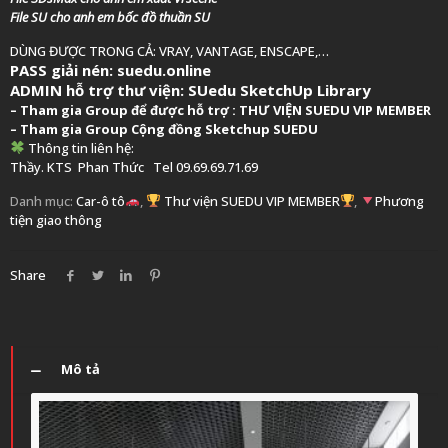
File SU cho anh em bốc đồ thuần SU
DÙNG ĐƯỢC TRONG CẢ: VRAY, VANTAGE, ENSCAPE,…
PASS giải nén: suedu.online
ADMIN hỗ trợ thư viện:
SUedu SketchUp Library
–
Tham gia Group để được hỗ trợ :
THƯ VIỆN SUEDU VIP MEMBER
– Tham gia Group
Cộng đồng Sketchup SUEDU
Thông tin liên hệ:
Thầy. KTS
Phan Thức
Tel 09.69.69.71.69
Danh mục:
Car-ô tô
,
Thư viện SUEDU VIP MEMBER
,
Phương
tiện giao thông
Share
Mô tả