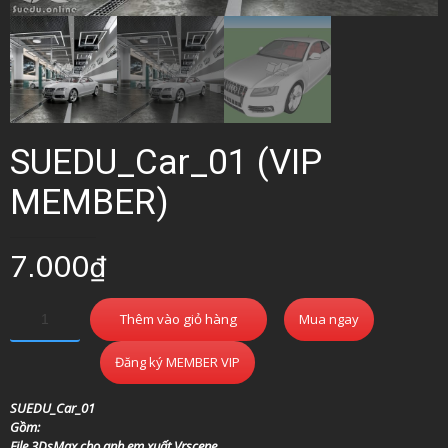
SUEDU_Car_01 (VIP
MEMBER)
7.000
₫
Thêm vào giỏ hàng
Mua ngay
Đăng ký MEMBER VIP
SUEDU_Car_01
Gồm:
File 3DsMax cho anh em xuất Vrscene