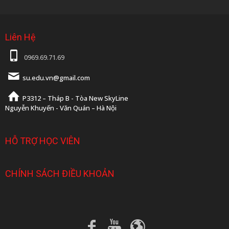
Liên Hệ
0969.69.71.69
su.edu.vn@gmail.com
P3312 – Tháp B - Tòa New SkyLine
Nguyễn Khuyến - Văn Quán – Hà Nội
HỖ TRỢ HỌC VIÊN
CHÍNH SÁCH ĐIỀU KHOẢN