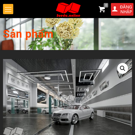
0
ĐĂNG
NHẬP
Sản phẩm