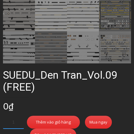
SUEDU_Den Tran_Vol.09
(FREE)
0
₫
Thêm vào giỏ hàng
Mua ngay