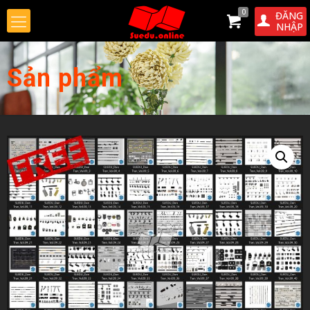
0
ĐĂNG
NHẬP
Sản phẩm