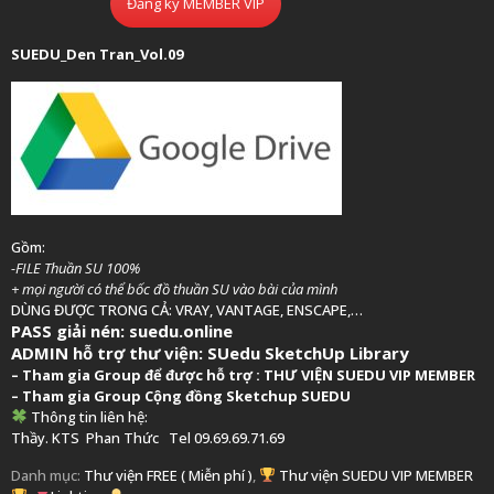
Đăng ký MEMBER VIP
SUEDU_Den Tran_Vol.09
Gồm:
-FILE Thuần SU 100%
+ mọi người có thể bốc đồ thuần SU vào bài của mình
DÙNG ĐƯỢC TRONG CẢ: VRAY, VANTAGE, ENSCAPE,…
PASS giải nén: suedu.online
ADMIN hỗ trợ thư viện:
SUedu SketchUp Library
–
Tham gia Group để được hỗ trợ :
THƯ VIỆN SUEDU VIP MEMBER
– Tham gia Group
Cộng đồng Sketchup SUEDU
Thông tin liên hệ:
Thầy. KTS
Phan Thức
Tel 09.69.69.71.69
Danh mục:
Thư viện FREE ( Miễn phí )
,
Thư viện SUEDU VIP MEMBER