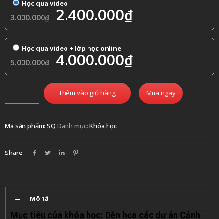
Học qua video
Giá
Giá
2.400.000
₫
3.000.000
₫
gốc
hiện
là:
tại
Học qua video + lớp học online
3.000.000₫.
là:
4.000.000
₫
5.000.000
₫
2.400.000₫.
Thêm vào giỏ hàng
Mua ngay
Mã sản phẩm:
SQ
Danh mục:
Khóa học
Share
Mô tả
Mục tiêu của khóa học: Dễn họa các dự án Cảnh