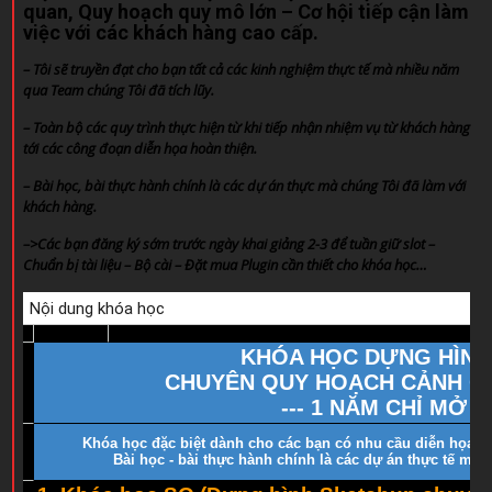
quan, Quy hoạch quy mô lớn – Cơ hội tiếp cận làm
việc với các khách hàng cao cấp.
– Tôi sẽ truyền đạt cho bạn tất cả các kinh nghiệm thực tế mà nhiều năm
qua Team chúng Tôi đã tích lũy.
– Toàn bộ các quy trình thực hiện từ khi tiếp nhận nhiệm vụ từ khách hàng
tới các công đoạn diễn họa hoàn thiện.
– Bài học, bài thực hành chính là các dự án thực mà chúng Tôi đã làm với
khách hàng.
–>Các bạn đăng ký sớm trước ngày khai giảng 2-3 để tuần giữ slot –
Chuẩn bị tài liệu – Bộ cài – Đặt mua Plugin cần thiết cho khóa học…