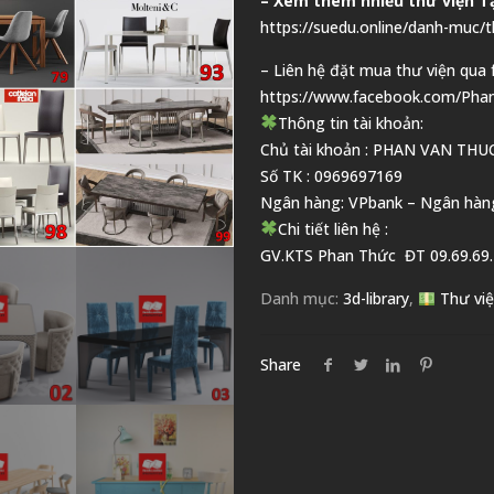
– Xem thêm nhiều thư viện Tạ
https://suedu.online/danh-muc/t
– Liên hệ đặt mua thư viện qua 
https://www.facebook.com/Pha
Thông tin tài khoản:
Chủ tài khoản : PHAN VAN THU
Số TK : 0969697169
Ngân hàng: VPbank – Ngân hàn
Chi tiết liên hệ :
GV.KTS
Phan Thức
ĐT 09.69.69.
Danh mục:
3d-library
,
Thư việ
Share