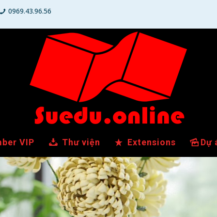
0969.43.96.56
ber VIP
Thư viện
Extensions
Dự 