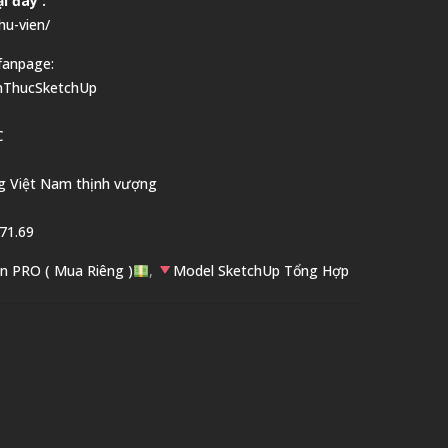
i đây :
hu-vien/
fanpage:
nThucSketchUp
C
g Việt Nam thịnh vượng
71.69
n PRO ( Mua Riêng )
,
Model SketchUp Tổng Hợp