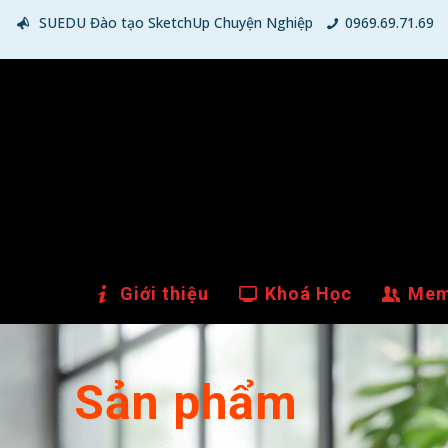
SUEDU Đào tạo SketchUp Chuyện Nghiệp
0969.69.71.69
Giới thiệu
Khoá Học
Mem
Sản phẩm