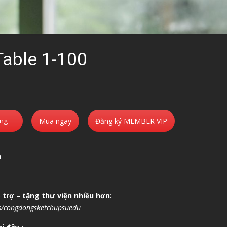
Table 1-100
àng
Mua ngay
Đăng ký MEMBER VIP
n
trợ – tặng thư viện nhiều hơn:
s/congdongsketchupsuedu