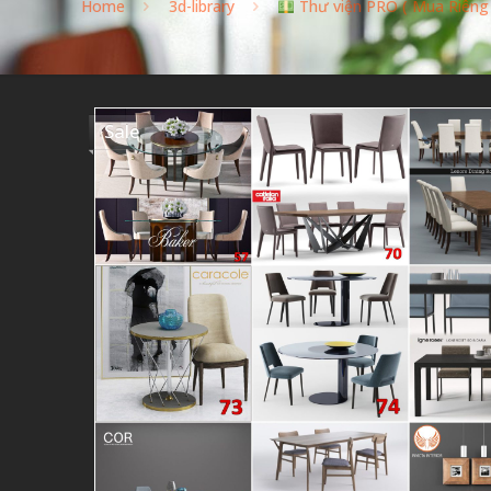
Home
3d-library
Thư viện PRO ( Mua Riêng
Sale