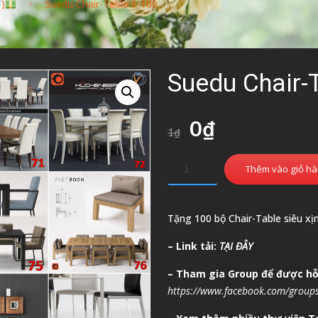
 )
Suedu Chair-Table 1-100
Suedu Chair-
Giá
Giá
0
₫
1
₫
gốc
hiện
là:
tại
Thêm vào giỏ h
1₫.
là:
0₫.
Tặng 100 bộ Chair-Table siêu xị
– Link tải:
TẠI ĐÂY
– T
ham gia Group để được hỗ 
https://www.facebook.com/group