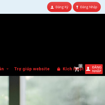
Đăng Ký
Đăng Nhập
0
ĐĂNG
án
Trợ giúp website
Kích Hoạt
NHẬP