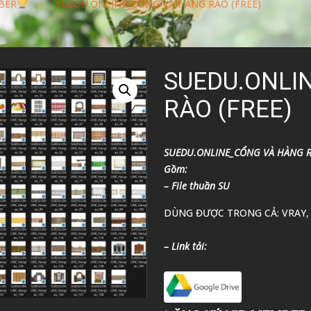
BER
SUEDU.ONLINE_CỔNG VÀ HÀNG RÀO (FREE)
SUEDU.ONLI
RÀO (FREE)
SUEDU.ONLINE_CỔNG VÀ HÀNG 
Gồm:
– File thuần SU
DÙNG ĐƯỢC TRONG CẢ: VRAY,
– Link tải: