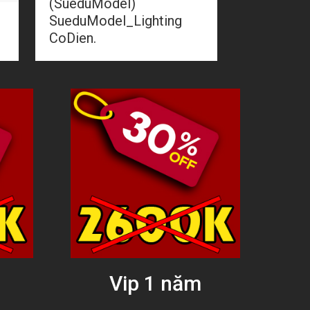
(SueduModel)
SueduModel_Lighting
CoDien.
g
Vip 1 năm