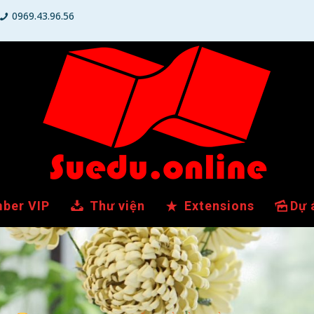
0969.43.96.56
ber VIP
Thư viện
Extensions
Dự 