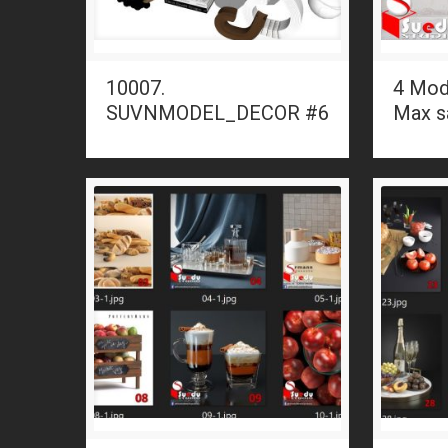
10007.
4 Mod
SUVNMODEL_DECOR #6
Max s