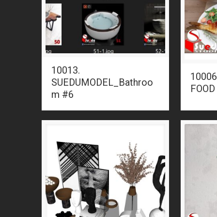
10013.
1000
SUEDUMODEL_Bathroo
FOOD
m #6