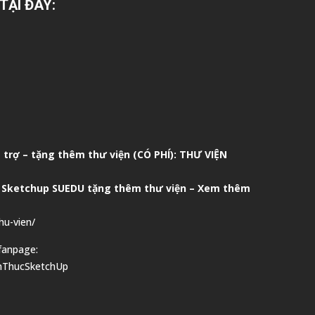
TẠI ĐÂY:
trợ – tặng thêm thư viện (CÓ PHÍ):
THƯ VIỆN
 Sketchup SUEDU
tặng thêm thư viện
– Xem thêm
hu-vien/
fanpage:
nThucSketchUp
C