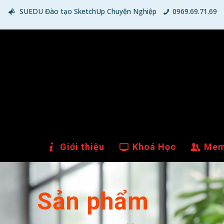
SUEDU Đào tạo SketchUp Chuyện Nghiệp
0969.69.71.69
Giới thiệu
Khoá Học
Mem
Sản phẩm