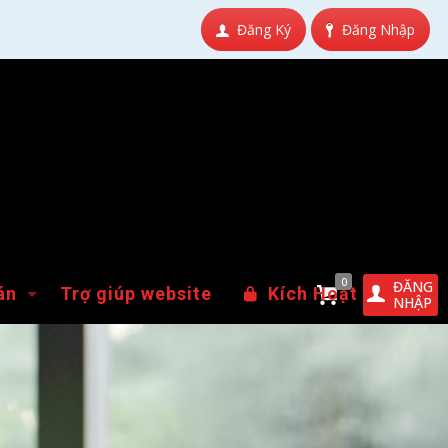
Đăng Ký
Đăng Nhập
0
ĐĂNG
án
Trợ giúp website
Kích Hoạt
NHẬP