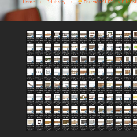
Home
3d-library
Thư viện SUEDU VIP MEM