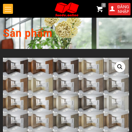
0
ĐĂNG
NHẬP
Sản phẩm