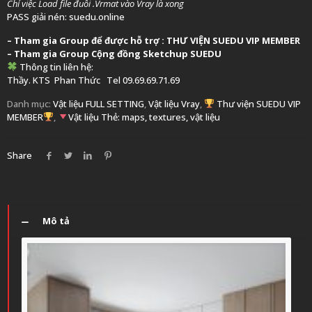
Chỉ việc Load file đuôi .Vrmat vào Vray là xong
PASS giải nén: suedu.online
–
Tham gia Group để được hỗ trợ :
THƯ VIỆN SUEDU VIP MEMBER
– Tham gia Group
Cộng đồng Sketchup SUEDU
Thông tin liên hệ:
Thầy. KTS
Phan Thức
Tel 09.69.69.71.69
Danh mục:
Vật liệu FULL SETTING
,
Vật liệu Vray
,
Thư viện SUEDU VIP
MEMBER
,
Vật liệu
Thẻ:
maps
,
textures
,
vật liệu
Share
Mô tả