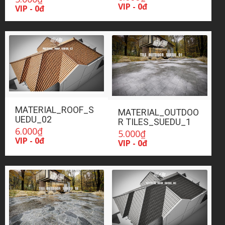
VIP - 0đ
VIP - 0đ
MATERIAL_ROOF_S
MATERIAL_OUTDOO
UEDU_02
R TILES_SUEDU_1
6.000
₫
5.000
₫
VIP - 0đ
VIP - 0đ