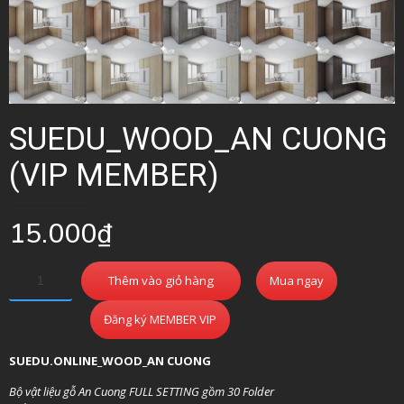
SUEDU_WOOD_AN CUONG
(VIP MEMBER)
15.000
₫
Thêm vào giỏ hàng
Mua ngay
Đăng ký MEMBER VIP
SUEDU.ONLINE_WOOD_AN CUONG
Bộ vật liệu gỗ An Cuong FULL SETTING gồm 30 Folder