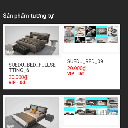
Sản phẩm tương tự
SUEDU_BED_09
SUEDU_BED_FULLSE
20.000
₫
TTING_6
VIP - 0đ
20.000
₫
VIP - 0đ