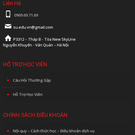
Liên Hệ
0969.69.71.69
su.edu.vn@gmail.com
P3312 – Tháp B - Tòa New SkyLine
Nguyễn Khuyến - Văn Quán – Hà Nội
HỖ TRỢ HỌC VIÊN
Câu Hỏi Thường Gặp
Hỗ Trợ Học Viên
CHÍNH SÁCH ĐIỀU KHOẢN
Nội quy – Cách thức học – Điều khoản dịch vụ