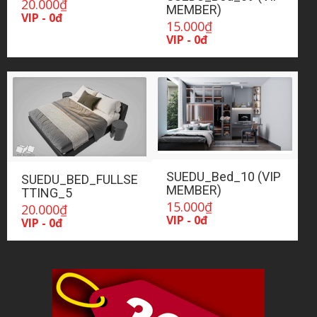
20.000
₫
MEMBER)
VIP - 0đ
15.000
₫
VIP - 0đ
SUEDU_Bed_10 (VIP
SUEDU_BED_FULLSE
MEMBER)
TTING_5
15.000
₫
20.000
₫
VIP - 0đ
VIP - 0đ