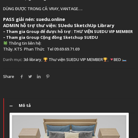
DÙNG ĐƯỢC TRONG CẢ: VRAY, VANTAGE….
PASS giải nén: suedu.online
ADMIN hỗ trợ thư viện:
SUedu SketchUp Library
–
Tham gia Group để được hỗ trợ :
THƯ VIỆN SUEDU VIP MEMBER
– Tham gia Group
Cộng đồng Sketchup SUEDU
Thông tin liên hệ:
Thầy. KTS
Phan Thức
Tel 09.69.69.71.69
Danh mục:
3d-library
,
Thư viện SUEDU VIP MEMBER
,
BED
Share
Mô tả