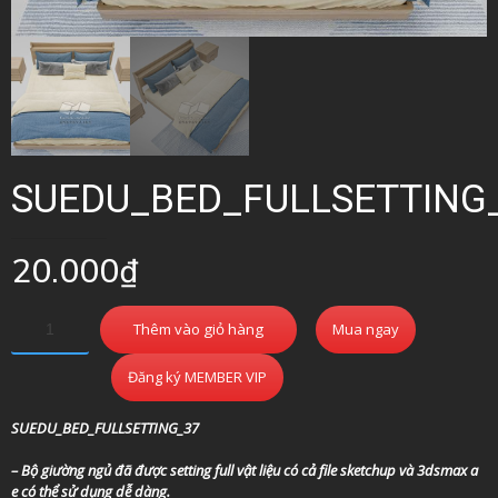
SUEDU_BED_FULLSETTING
20.000
₫
Thêm vào giỏ hàng
Mua ngay
Đăng ký MEMBER VIP
SUEDU_BED_FULLSETTING_37
– Bộ giường ngủ đã được setting full vật liệu có cả file sketchup và 3dsmax a
e có thể sử dụng dễ dàng.