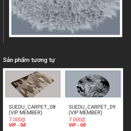
Sản phẩm tương tự
SUEDU_CARPET_08
SUEDU_CARPET_09
(VIP MEMBER)
(VIP MEMBER)
7.000
₫
7.000
₫
VIP - 0đ
VIP - 0đ