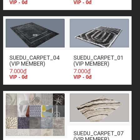
VIP - 0đ
VIP - 0đ
SUEDU_CARPET_04
SUEDU_CARPET_01
(VIP MEMBER)
(VIP MEMBER)
7.000
₫
7.000
₫
VIP - 0đ
VIP - 0đ
SUEDU_CARPET_07
(VIP MEMBER)