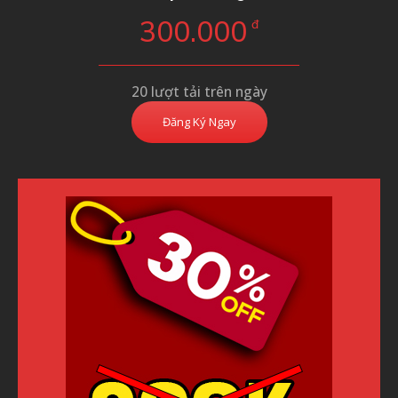
300.000
đ
20 lượt tải trên ngày
Đăng Ký Ngay