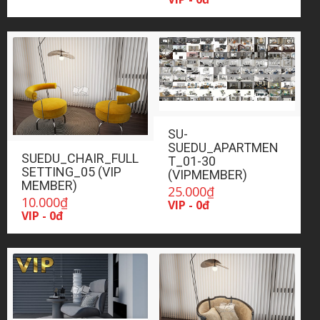
SU-
SUEDU_APARTMEN
SUEDU_CHAIR_FULL
T_01-30
SETTING_05 (VIP
(VIPMEMBER)
MEMBER)
25.000
₫
10.000
₫
VIP - 0đ
VIP - 0đ