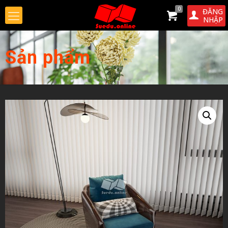
0
ĐĂNG
NHẬP
Sản phẩm