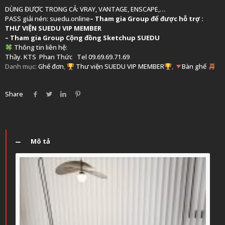
DÙNG ĐƯỢC TRONG CẢ: VRAY, VANTAGE, ENSCAPE,…
PASS giải nén: suedu.online
–
Tham gia Group để được hỗ trợ :
THƯ VIỆN SUEDU VIP MEMBER
– Tham gia Group
Cộng đồng Sketchup SUEDU
Thông tin liên hệ:
Thầy. KTS
Phan Thức
Tel 09.69.69.71.69
Danh mục:
Ghế đơn
,
Thư viện SUEDU VIP MEMBER
,
Bàn ghế
Share
Mô tả