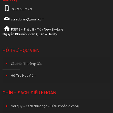
0969.69.71.69
su.edu.vn@gmail.com
P3312 – Tháp B - Tòa New SkyLine
Nguyễn Khuyến - Văn Quán – Hà Nội
HỖ TRỢ HỌC VIÊN
Câu Hỏi Thường Gặp
Hỗ Trợ Học Viên
CHÍNH SÁCH ĐIỀU KHOẢN
Nội quy – Cách thức học – Điều khoản dịch vụ