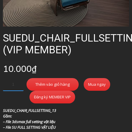
SUEDU_CHAIR_FULLSETTI
(VIP MEMBER)
10.000
₫
Thêm vào giỏ hàng
Mua ngay
Đăng ký MEMBER VIP
SUEDU_CHAIR_FULLSETTING_13
Gồm:
– File 3dsmax full setting vật liệu
– File SU FULL SETTING VẬT LIỆU