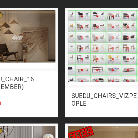
U_CHAIR_16
MEMBER)
SUEDU_CHAIRS_VIZPE
₫
OPLE
đ