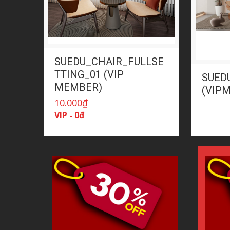
SUEDU_CHAIR_FULLSE
TTING_01 (VIP
SUED
MEMBER)
(VIP
10.000
₫
VIP - 0đ