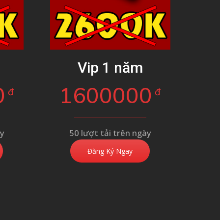
g
Vip 1 năm
0
1600000
đ
đ
ày
50 lượt tải trên ngày
Đăng Ký Ngay