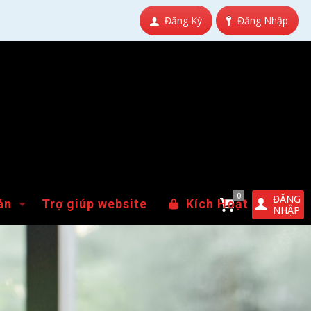
Đăng Ký
Đăng Nhập
0
ĐĂNG
án
Trợ giúp website
Kích Hoạt
NHẬP