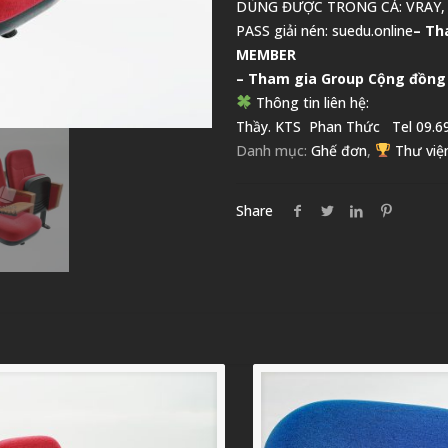
DÙNG ĐƯỢC TRONG CẢ: VRAY,
PASS giải nén: suedu.online
–
Th
MEMBER
– Tham gia Group
Cộng đồng
Thông tin liên hệ:
Thầy. KTS
Phan Thức
Tel 09.69
Danh mục:
Ghế đơn
,
Thư việ
Share