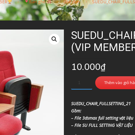
BER
Bàn ghế
Ghế đơn
SUEDU_CHAIR_FULLS
SUEDU_CHAI
(VIP MEMBE
10.000
₫
Thêm vào giỏ h
SUEDU_CHAIR_FULLSETTING_21
Gồm:
– File 3dsmax full setting vật liệu
– File SU FULL SETTING VẬT LIỆU