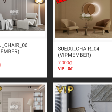
U_CHAIR_06
SUEDU_CHAIR_04
MEMBER)
(VIPMEMBER)
₫
7.000
₫
đ
VIP - 0đ