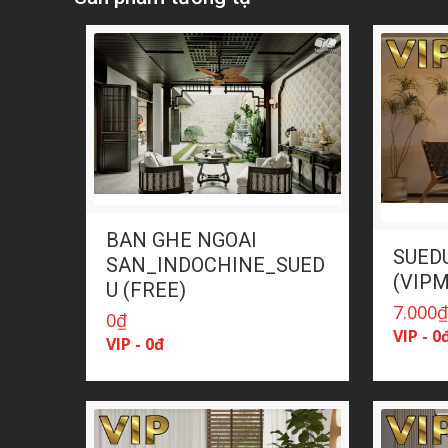
BAN GHE NGOAI
SUED
SAN_INDOCHINE_SUED
(VIP
U (FREE)
7.000
0
₫
VIP - 0
VIP - 0đ