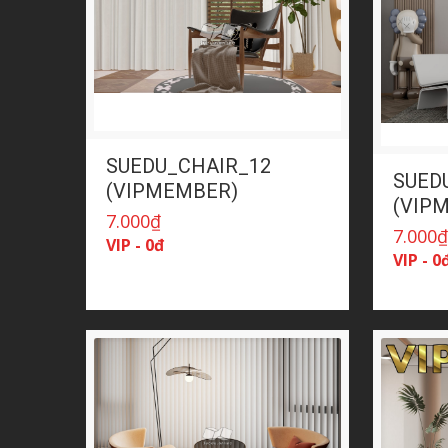
SUEDU_CHAIR_12
SUED
(VIPMEMBER)
(VIP
7.000
₫
7.000
VIP - 0đ
VIP - 0