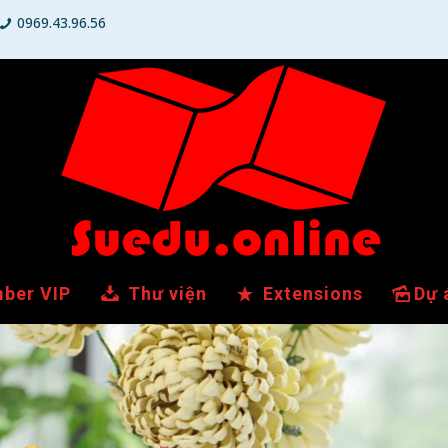
0969.43.96.56
ber VIP
Thư viện
Extensions
Dự 