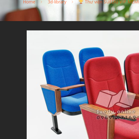
Home
3d-library
Thư viện SUEDU VIP MEM