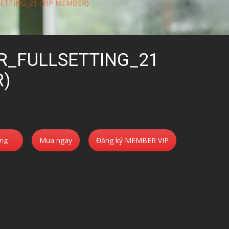
ETTING_21 (VIP MEMBER)
R_FULLSETTING_21
R)
àng
Mua ngay
Đăng ký MEMBER VIP