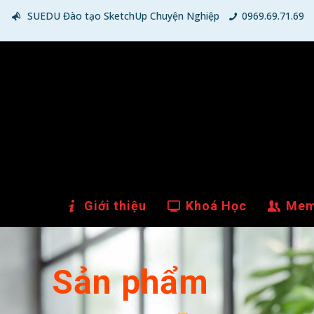
SUEDU Đào tạo SketchUp Chuyện Nghiệp
0969.69.71.69
Giới thiệu
Khoá Học
Mem
Sản phẩm