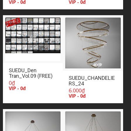
VIP - 0đ
VIP - 0đ
SUEDU_Den
Tran_Vol.09 (FREE)
SUEDU_CHANDELIE
0
₫
RS_24
VIP - 0đ
6.000
₫
VIP - 0đ