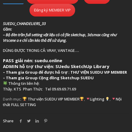
Đăng ký MEMBER VIP
SUEDU_CHANDELIERS_33
Gồm:
– Bộ đèn trần full setting vật liệu có cả file sketchup, 3dsmax cũng như
Vrscene a e chỉ cần kéo thả để sử dụng.
DÙNG ĐƯỢC TRONG CẢ: VRAY, VANTAGE….
PASS giải nén: suedu.online
ADMIN hỗ trợ thư viện:
SUedu SketchUp Library
–
Tham gia Group để được hỗ trợ :
THƯ VIỆN SUEDU VIP MEMBER
– Tham gia Group
Cộng đồng Sketchup SUEDU
Thông tin liên hệ:
Thầy. KTS
Phan Thức
Tel 09.69.69.71.69
Danh mục:
Thư viện SUEDU VIP MEMBER
,
Lighting
,
Nội
thất FULL SETTING
Share