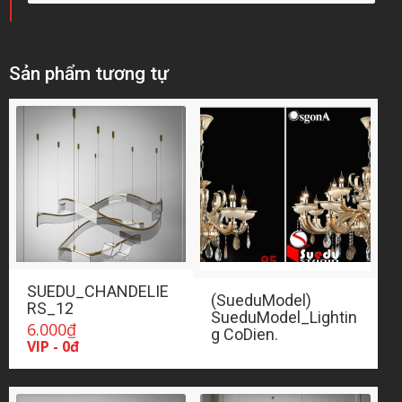
Sản phẩm tương tự
SUEDU_CHANDELIE
(SueduModel)
RS_12
SueduModel_Lightin
6.000
₫
g CoDien.
VIP - 0đ