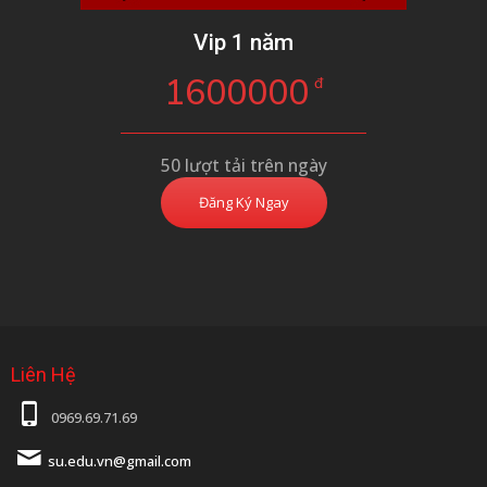
Vip 1 năm
1600000
đ
50 lượt tải trên ngày
Đăng Ký Ngay
Liên Hệ
0969.69.71.69
su.edu.vn@gmail.com