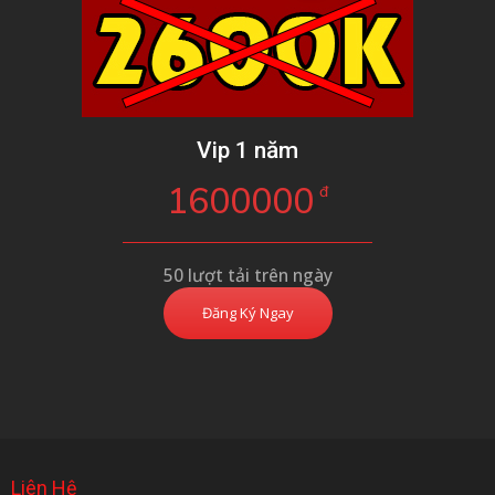
Vip 1 năm
1600000
đ
50 lượt tải trên ngày
Đăng Ký Ngay
Liên Hệ