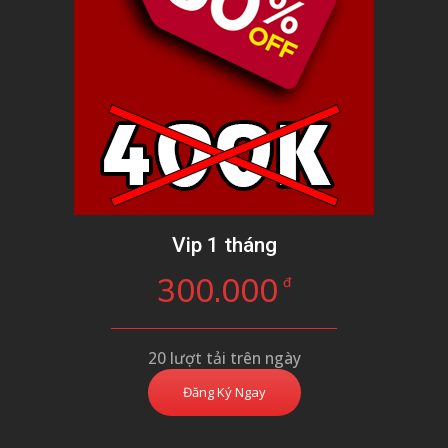
Vip 1 tháng
300.000
đ
20 lượt tải trên ngày
Đăng Ký Ngay