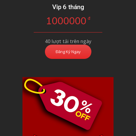
Vip 6 tháng
1000000
đ
40 lượt tải trên ngày
Đăng Ký Ngay