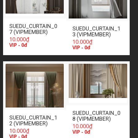
SUEDU_CURTAIN_0
SUEDU_CURTAIN_1
7 (VIPMEMBER)
3 (VIPMEMBER)
10.000
₫
10.000
₫
VIP - 0đ
VIP - 0đ
SUEDU_CURTAIN_0
SUEDU_CURTAIN_1
8 (VIPMEMBER)
2 (VIPMEMBER)
10.000
₫
10.000
₫
VIP - 0đ
VIP - 0đ