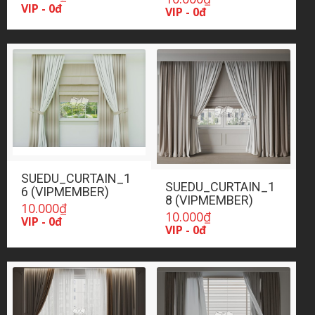
VIP - 0đ
VIP - 0đ
SUEDU_CURTAIN_1
SUEDU_CURTAIN_1
6 (VIPMEMBER)
8 (VIPMEMBER)
10.000
₫
10.000
₫
VIP - 0đ
VIP - 0đ