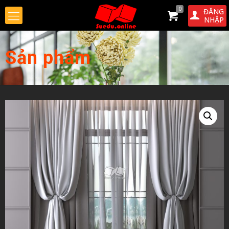
0
ĐĂNG
NHẬP
Sản phẩm