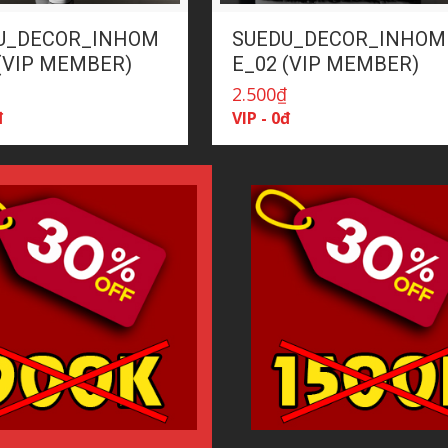
U_DECOR_INHOM
SUEDU_DECOR_INHOM
 (VIP MEMBER)
E_02 (VIP MEMBER)
₫
2.500
₫
đ
VIP - 0đ