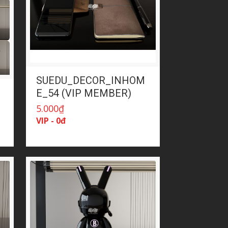
SUEDU_DECOR_INHOM
E_54 (VIP MEMBER)
5.000
₫
VIP - 0đ