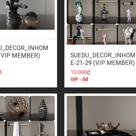
U_DECOR_INHOM
SUEDU_DECOR_INHOM
 (VIP MEMBER)
E-21-29 (VIP MEMBER)
₫
10.000
₫
đ
VIP - 0đ