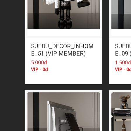
SUEDU_DECOR_INHOM
SUED
E_51 (VIP MEMBER)
E_09
5.000
₫
1.500
VIP - 0đ
VIP - 0