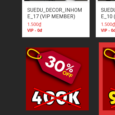
SUEDU_DECOR_INHOM
SUED
E_17 (VIP MEMBER)
E_10
1.500
₫
1.500
VIP - 0đ
VIP - 0