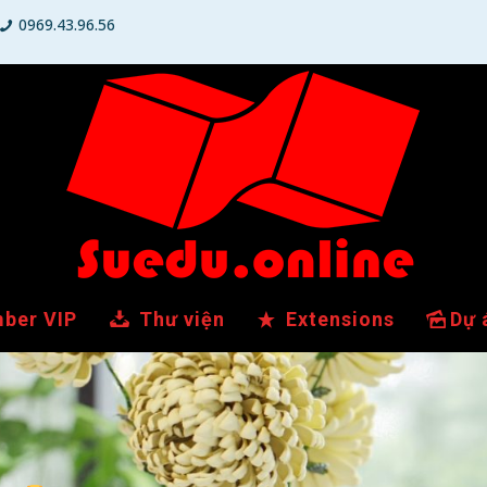
0969.43.96.56
ber VIP
Thư viện
Extensions
Dự 