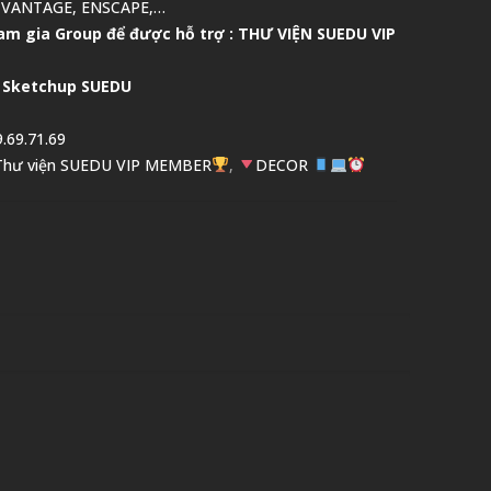
 VANTAGE, ENSCAPE,…
am gia Group để được hỗ trợ :
THƯ VIỆN SUEDU VIP
 Sketchup SUEDU
.69.71.69
hư viện SUEDU VIP MEMBER
,
DECOR