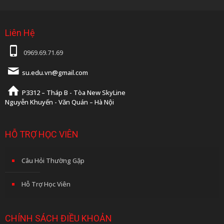
Liên Hệ
0969.69.71.69
su.edu.vn@gmail.com
P3312 – Tháp B - Tòa New SkyLine
Nguyễn Khuyến - Văn Quán – Hà Nội
HỖ TRỢ HỌC VIÊN
Câu Hỏi Thường Gặp
Hỗ Trợ Học Viên
CHÍNH SÁCH ĐIỀU KHOẢN