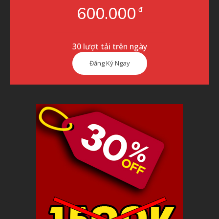
600.000
đ
30 lượt tải trên ngày
Đăng Ký Ngay