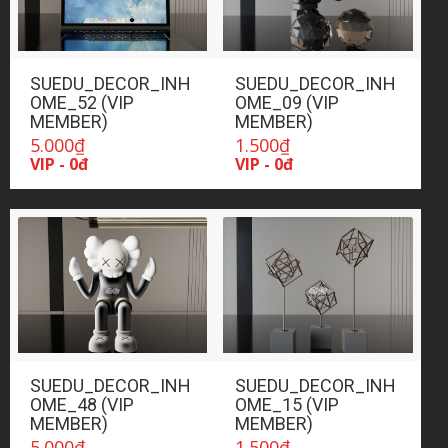
SUEDU_DECOR_INH
SUEDU_DECOR_INH
OME_52 (VIP
OME_09 (VIP
MEMBER)
MEMBER)
5.000
₫
1.500
₫
VIP - 0đ
VIP - 0đ
SUEDU_DECOR_INH
SUEDU_DECOR_INH
OME_48 (VIP
OME_15 (VIP
MEMBER)
MEMBER)
5.000
₫
1.500
₫