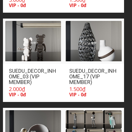
VIP - 0đ
VIP - 0đ
SUEDU_DECOR_INH
SUEDU_DECOR_INH
OME_03 (VIP
OME_17 (VIP
MEMBER)
MEMBER)
2.000
₫
1.500
₫
VIP - 0đ
VIP - 0đ