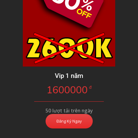
Vip 1 năm
1600000
đ
50 lượt tải trên ngày
Đăng Ký Ngay