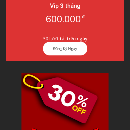
Vip 3 tháng
600.000
đ
30 lượt tải trên ngày
Đăng Ký Ngay