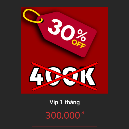
Vip 1 tháng
300.000
đ