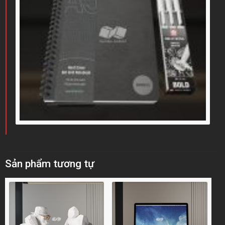
Sản phẩm tương tự