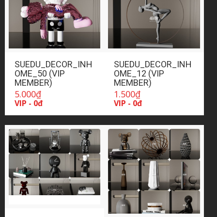
SUEDU_DECOR_INH
SUEDU_DECOR_INH
OME_50 (VIP
OME_12 (VIP
MEMBER)
MEMBER)
5.000
₫
1.500
₫
VIP - 0đ
VIP - 0đ