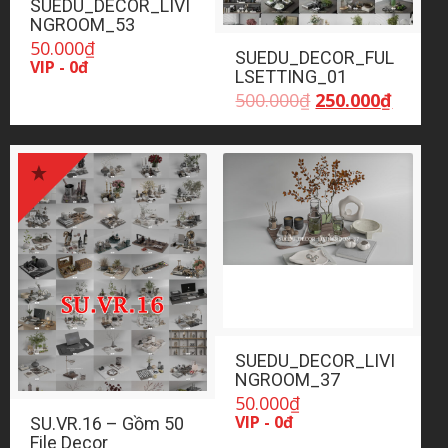
SUEDU_DECOR_LIVI
NGROOM_53
50.000
₫
SUEDU_DECOR_FUL
VIP - 0đ
LSETTING_01
Giá
Giá
500.000
₫
250.000
₫
gốc
hiện
là:
tại
500.000₫.
là:
250.00
SUEDU_DECOR_LIVI
NGROOM_37
50.000
₫
VIP - 0đ
SU.VR.16 – Gồm 50
File Decor