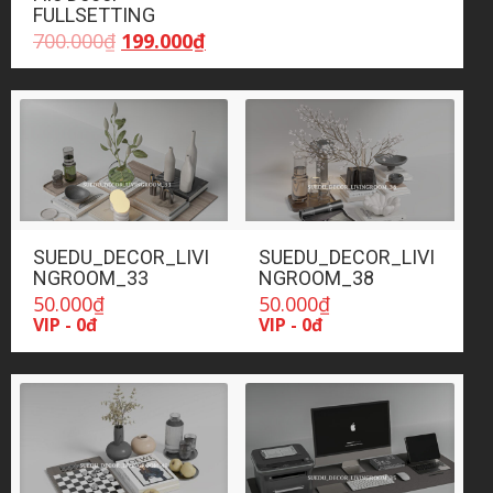
FULLSETTING
Giá
Giá
700.000
₫
199.000
₫
gốc
hiện
là:
tại
700.000₫.
là:
199.000₫.
SUEDU_DECOR_LIVI
SUEDU_DECOR_LIVI
NGROOM_33
NGROOM_38
50.000
₫
50.000
₫
VIP - 0đ
VIP - 0đ