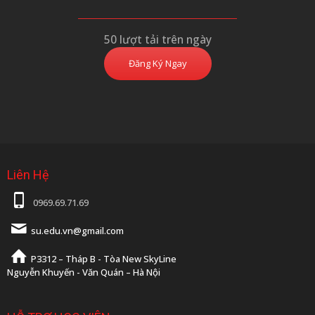
50 lượt tải trên ngày
Đăng Ký Ngay
Liên Hệ
0969.69.71.69
su.edu.vn@gmail.com
P3312 – Tháp B - Tòa New SkyLine
Nguyễn Khuyến - Văn Quán – Hà Nội