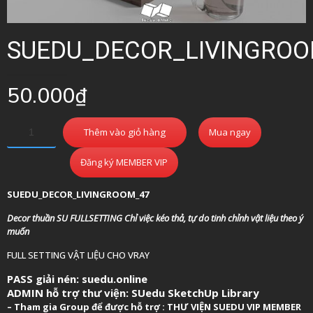
SUEDU_DECOR_LIVINGRO
50.000
₫
Thêm vào giỏ hàng
Mua ngay
Đăng ký MEMBER VIP
SUEDU_DECOR_LIVINGROOM_47
Decor thuần SU FULLSETTING Chỉ việc kéo thả, tự do tinh chỉnh vật liệu theo ý
muốn
FULL SETTING VẬT LIỆU CHO VRAY
PASS giải nén: suedu.online
ADMIN hỗ trợ thư viện:
SUedu SketchUp Library
–
Tham gia Group để được hỗ trợ :
THƯ VIỆN SUEDU VIP MEMBER