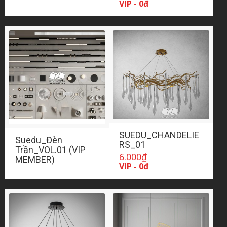
VIP - 0đ
SUEDU_CHANDELIE
Suedu_Đèn
RS_01
Trần_VOL.01 (VIP
6.000
₫
MEMBER)
VIP - 0đ