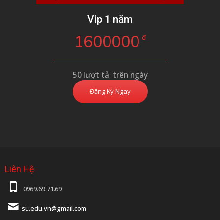
Vip 1 năm
1600000
đ
50 lượt tải trên ngày
Đăng Ký Ngay
Liên Hệ
0969.69.71.69
su.edu.vn@gmail.com