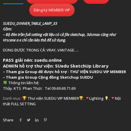
Đăng ký MEMBER VIP
SUEDU_DINNER_TABLE_LAMP_33
Gồm:
– Bộ đèn trần full setting vật liệu có cả file sketchup, 3dsmax cũng như
Vrscene a e chỉ cần kéo thả để sử dụng.
DÙNG ĐƯỢC TRONG CẢ: VRAY, VANTAGE….
PASS giải nén: suedu.online
ADMIN hỗ trợ thư viện:
SUedu SketchUp Library
–
Tham gia Group để được hỗ trợ :
THƯ VIỆN SUEDU VIP MEMBER
– Tham gia Group
Cộng đồng Sketchup SUEDU
Thông tin liên hệ:
Thầy. KTS
Phan Thức
Tel 09.69.69.71.69
Danh mục:
Thư viện SUEDU VIP MEMBER
,
Lighting
,
Nội
thất FULL SETTING
Share