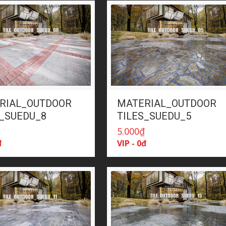
RIAL_OUTDOOR
MATERIAL_OUTDOOR
S_SUEDU_8
TILES_SUEDU_5
₫
5.000
₫
đ
VIP - 0đ