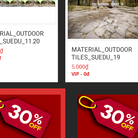
RIAL_OUTDOOR
_SUEDU_11.20
MATERIAL_OUTDOOR
₫
TILES_SUEDU_19
đ
5.000
₫
VIP - 0đ