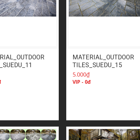
RIAL_OUTDOOR
MATERIAL_OUTDOOR
S_SUEDU_11
TILES_SUEDU_15
₫
5.000
₫
đ
VIP - 0đ