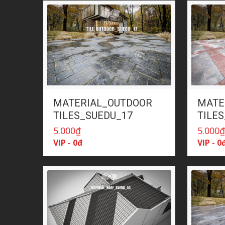
MATERIAL_OUTDOOR
MATE
TILES_SUEDU_17
TILE
5.000
₫
5.000
VIP - 0đ
VIP - 0