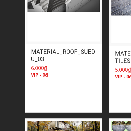
MATERIAL_ROOF_SUED
MATE
U_03
TILE
6.000
₫
5.000
VIP - 0đ
VIP - 0