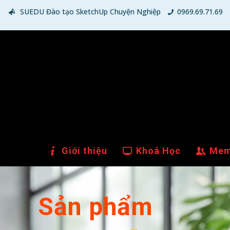
SUEDU Đào tạo SketchUp Chuyện Nghiệp
0969.69.71.69
Giới thiệu
Khoá Học
Mem
Sản phẩm