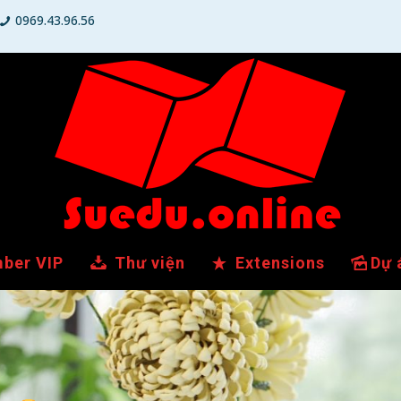
0969.43.96.56
ber VIP
Thư viện
Extensions
Dự 