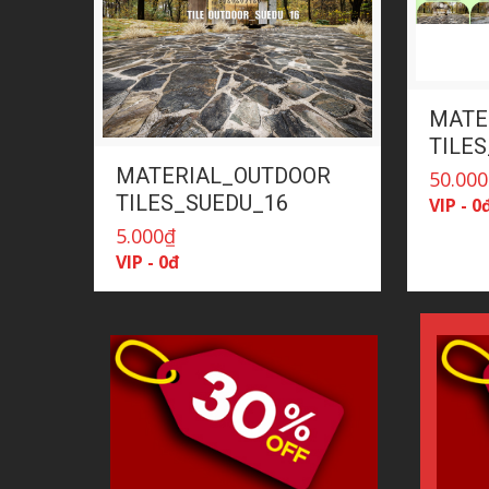
MATE
TILES
MATERIAL_OUTDOOR
50.000
TILES_SUEDU_16
VIP - 0
5.000
₫
VIP - 0đ