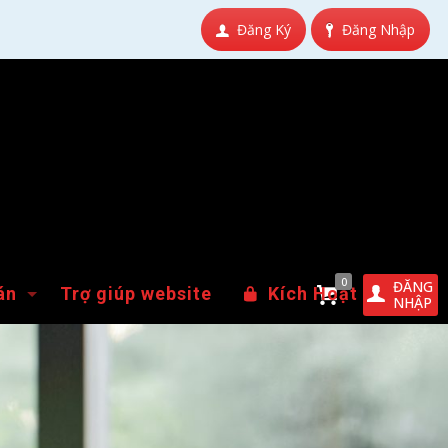
Đăng Ký
Đăng Nhập
0
ĐĂNG
án
Trợ giúp website
Kích Hoạt
NHẬP