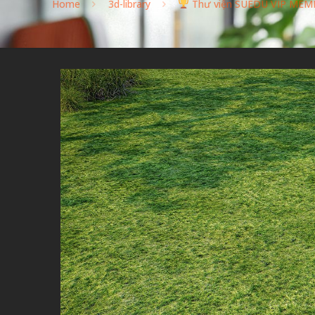
Home
3d-library
Thư viện SUEDU VIP MEM