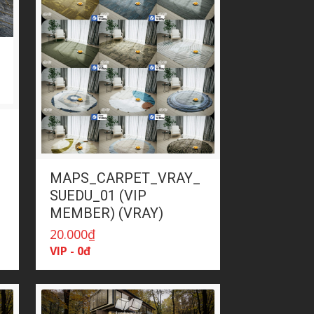
MAPS_CARPET_VRAY_
SUEDU_01 (VIP
MEMBER) (VRAY)
20.000
₫
VIP - 0đ