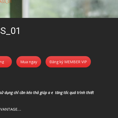
ASS_01
S_01
àng
Mua ngay
Đăng ký MEMBER VIP
 sử dụng chỉ cần kéo thả giúp a e tăng tốc quá trình thiết
 VANTAGE….