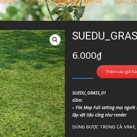
BER
Vật liệu
Vật liệu FULL SETTING
SUEDU_GR
SUEDU_GRAS
6.000
₫
Thêm vào giỏ h
SUEDU_GRASS_01
Gồm:
– File Map Full setting mọi người
lập vật liệu cũng như render
DÙNG ĐƯỢC TRONG CẢ: VRAY,