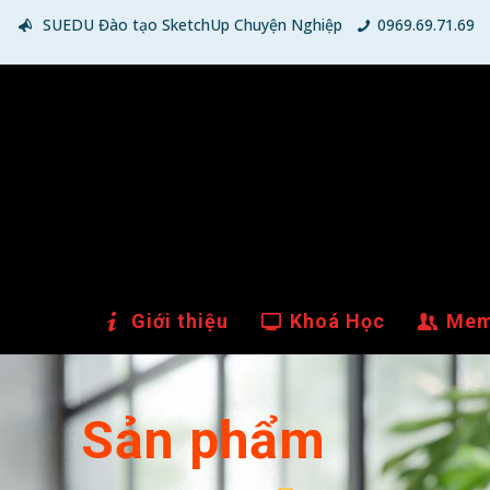
SUEDU Đào tạo SketchUp Chuyện Nghiệp
0969.69.71.69
Giới thiệu
Khoá Học
Mem
Sản phẩm