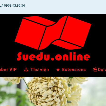
0969.43.96.56
ber VIP
Thư viện
Extensions
Dự 