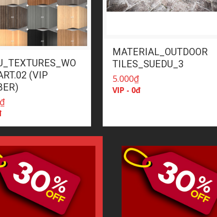
MATERIAL_OUTDOOR
U_TEXTURES_WO
TILES_SUEDU_3
RT.02 (VIP
5.000
₫
ER)
VIP - 0đ
₫
đ