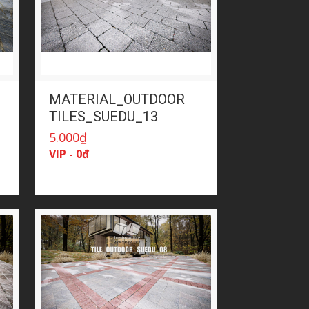
MATERIAL_OUTDOOR
TILES_SUEDU_13
5.000
₫
VIP - 0đ