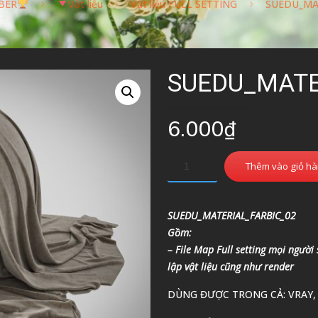
BER
Vật liệu
Vật liệu FULL SETTING
SUEDU_MA
SUEDU_MATE
6.000
₫
Thêm vào giỏ h
SUEDU_MATERIAL_FARBIC_02
Gồm:
– File Map Full setting mọi người
lập vật liệu cũng như render
DÙNG ĐƯỢC TRONG CẢ: VRAY,