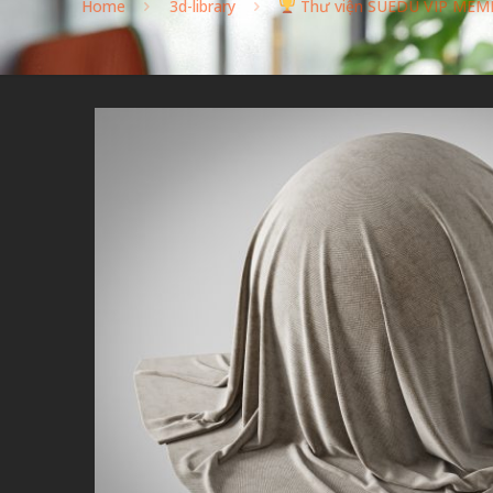
Home
3d-library
Thư viện SUEDU VIP MEM