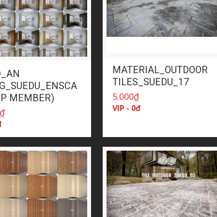
MATERIAL_OUTDOOR
_AN
TILES_SUEDU_17
G_SUEDU_ENSCA
5.000
₫
VIP MEMBER)
VIP - 0đ
₫
đ