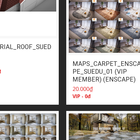
RIAL_ROOF_SUED
MAPS_CARPET_ENSC
₫
PE_SUEDU_01 (VIP
đ
MEMBER) (ENSCAPE)
20.000
₫
VIP - 0đ