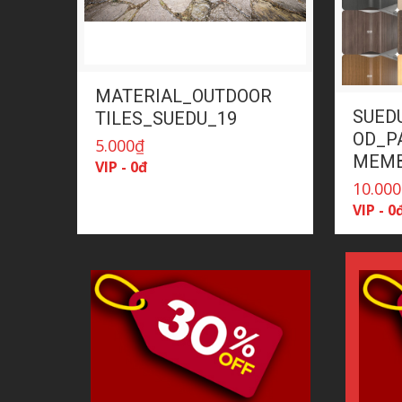
MATERIAL_OUTDOOR
SUED
TILES_SUEDU_19
OD_PA
5.000
₫
MEMB
VIP - 0đ
10.000
VIP - 0