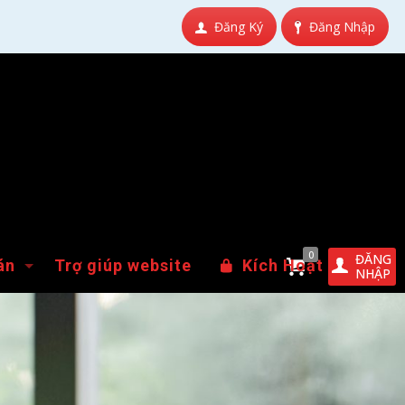
Đăng Ký
Đăng Nhập
0
ĐĂNG
án
Trợ giúp website
Kích Hoạt
NHẬP