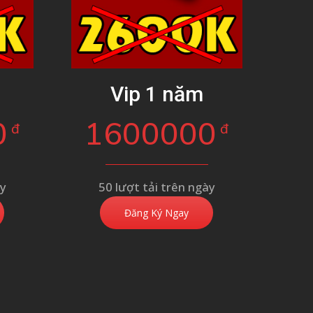
g
Vip 1 năm
0
1600000
đ
đ
ày
50 lượt tải trên ngày
Đăng Ký Ngay