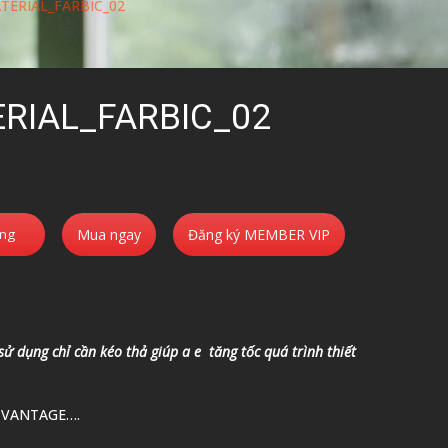
TERIAL_FARBIC_02
RIAL_FARBIC_02
àng
Mua ngay
Đăng ký MEMBER VIP
 sử dụng chỉ cần kéo thả giúp a e tăng tốc quá trình thiết
 VANTAGE….