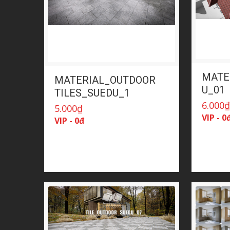
MATE
MATERIAL_OUTDOOR
U_01
TILES_SUEDU_1
6.000
5.000
₫
VIP - 0
VIP - 0đ