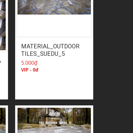
MATERIAL_OUTDOOR
TILES_SUEDU_5
A
5.000
₫
VIP - 0đ