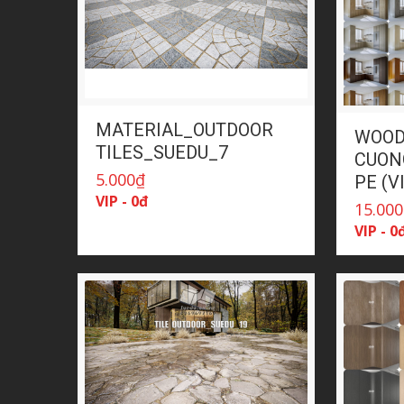
MATERIAL_OUTDOOR
WOOD
TILES_SUEDU_7
CUON
5.000
₫
PE (
VIP - 0đ
15.000
VIP - 0