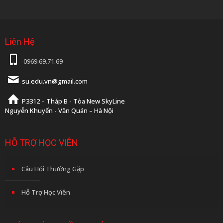
Liên Hệ
0969.69.71.69
su.edu.vn@gmail.com
P3312 – Tháp B - Tòa New SkyLine
Nguyễn Khuyến - Văn Quán – Hà Nội
HỖ TRỢ HỌC VIÊN
Câu Hỏi Thường Gặp
Hỗ Trợ Học Viên