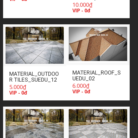
10.000
₫
VIP - 0đ
MATERIAL_ROOF_S
MATERIAL_OUTDOO
UEDU_02
R TILES_SUEDU_12
6.000
₫
5.000
₫
VIP - 0đ
VIP - 0đ