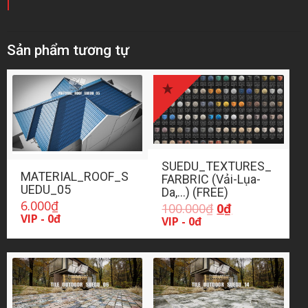
Sản phẩm tương tự
SUEDU_TEXTURES_
MATERIAL_ROOF_S
FARBRIC (Vải-Lụa-
UEDU_05
Da,…) (FREE)
6.000
₫
Giá
Giá
100.000
₫
0
₫
VIP - 0đ
gốc
hiện
VIP - 0đ
là:
tại
100.000₫.
là:
0₫.