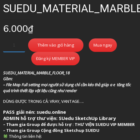
SUEDU_MATERIAL_MARBL
6.000
₫
Thêm vào giỏ hàng
Mua ngay
Đăng ký MEMBER VIP
SUEDU_MATERIAL_MARBLE_FLOOR_18
Gồm:
– File Map Full setting mọi người sử dụng chỉ cần kéo thả giúp a e tăng tốc
quá trình thiết lập vật liệu cũng như render
DÙNG ĐƯỢC TRONG CẢ: VRAY, VANTAGE….
PASS giải nén: suedu.online
ADMIN hỗ trợ thư viện:
SUedu SketchUp Library
–
Tham gia Group để được hỗ trợ :
THƯ VIỆN SUEDU VIP MEMBER
– Tham gia Group
Cộng đồng Sketchup SUEDU
Thông tin liên hệ: