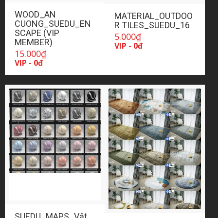
WOOD_AN
MATERIAL_OUTDOO
CUONG_SUEDU_EN
R TILES_SUEDU_16
SCAPE (VIP
5.000
₫
MEMBER)
VIP - 0đ
15.000
₫
VIP - 0đ
SUEDU_MAPS_Vật