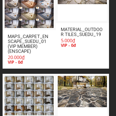
MATERIAL_OUTDOO
R TILES_SUEDU_19
MAPS_CARPET_EN
5.000
₫
SCAPE_SUEDU_01
VIP - 0đ
(VIP MEMBER)
(ENSCAPE)
20.000
₫
VIP - 0đ