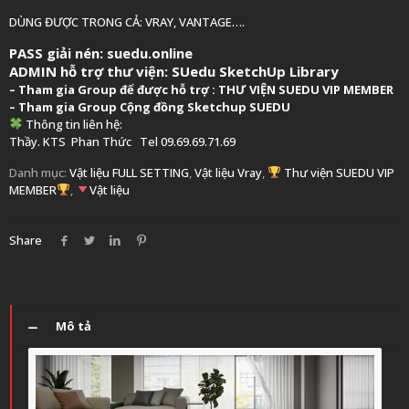
DÙNG ĐƯỢC TRONG CẢ: VRAY, VANTAGE….
PASS giải nén: suedu.online
ADMIN hỗ trợ thư viện:
SUedu SketchUp Library
–
Tham gia Group để được hỗ trợ :
THƯ VIỆN SUEDU VIP MEMBER
– Tham gia Group
Cộng đồng Sketchup SUEDU
Thông tin liên hệ:
Thầy. KTS
Phan Thức
Tel 09.69.69.71.69
Danh mục:
Vật liệu FULL SETTING
,
Vật liệu Vray
,
Thư viện SUEDU VIP
MEMBER
,
Vật liệu
Share
Mô tả