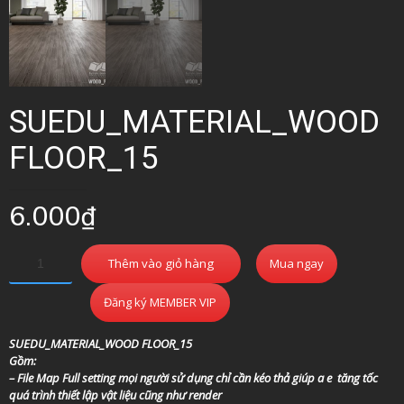
SUEDU_MATERIAL_WOOD
FLOOR_15
6.000
₫
Thêm vào giỏ hàng
Mua ngay
Đăng ký MEMBER VIP
SUEDU_MATERIAL_WOOD FLOOR_15
Gồm:
– File Map Full setting mọi người sử dụng chỉ cần kéo thả giúp a e tăng tốc
quá trình thiết lập vật liệu cũng như render