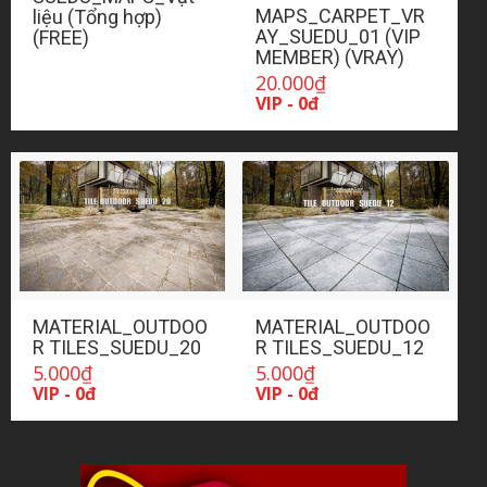
MAPS_CARPET_VR
liệu (Tổng hợp)
AY_SUEDU_01 (VIP
(FREE)
MEMBER) (VRAY)
20.000
₫
VIP - 0đ
MATERIAL_OUTDOO
MATERIAL_OUTDOO
R TILES_SUEDU_20
R TILES_SUEDU_12
5.000
₫
5.000
₫
VIP - 0đ
VIP - 0đ