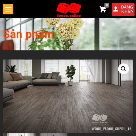
0
ĐĂNG
NHẬP
Sản phẩm