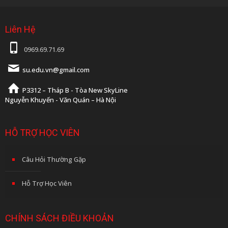
Liên Hệ
0969.69.71.69
su.edu.vn@gmail.com
P3312 – Tháp B - Tòa New SkyLine
Nguyễn Khuyến - Văn Quán – Hà Nội
HỖ TRỢ HỌC VIÊN
Câu Hỏi Thường Gặp
Hỗ Trợ Học Viên
CHÍNH SÁCH ĐIỀU KHOẢN