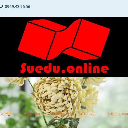
0969.43.96.56
BER
Vật liệu
Vật liệu FULL SETTING
SUEDU_MA