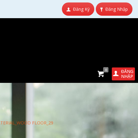
Đăng Ký
Đăng Nhập
0
ĐĂNG
NHẬP
TERIAL_WOOD FLOOR_29