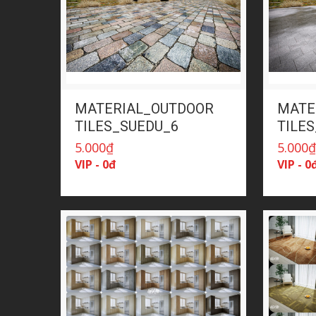
MATERIAL_OUTDOOR
MATE
TILES_SUEDU_6
TILE
5.000
₫
5.000
VIP - 0đ
VIP - 0