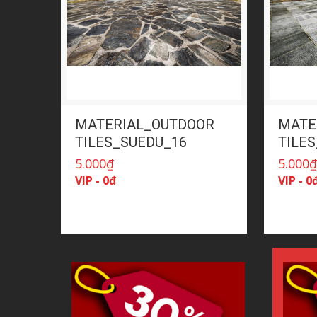
MATERIAL_OUTDOOR
MATE
TILES_SUEDU_16
TILE
5.000
₫
5.000
VIP - 0đ
VIP - 0