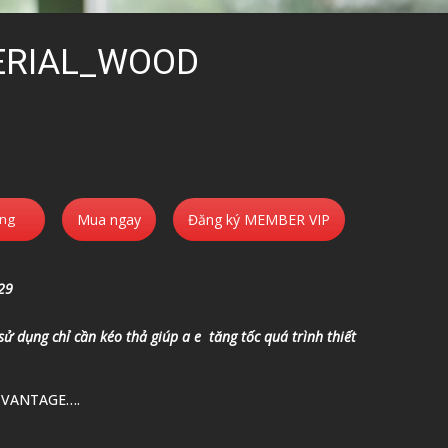
ERIAL_WOOD
àng
Mua ngay
Đăng ký MEMBER VIP
29
 sử dụng chỉ cần kéo thả giúp a e tăng tốc quá trình thiết
 VANTAGE….