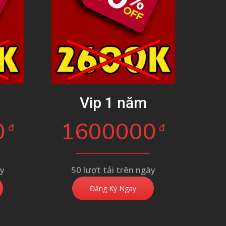
g
Vip 1 năm
0
1600000
đ
đ
ày
50 lượt tải trên ngày
Đăng Ký Ngay