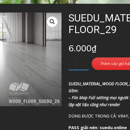
SUEDU_MAT
FLOOR_29
6.000
₫
Thêm vào giỏ h
SUEDU_MATERIAL_WOOD FLOOR_
Gồm:
– File Map Full setting mọi người
lập vật liệu cũng như render
DÙNG ĐƯỢC TRONG CẢ: VRAY,
PASS giải nén: suedu.online