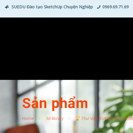
SUEDU Đào tạo SketchUp Chuyện Nghiệp
0969.69.71.69
Sản phẩm
Home
3d-library
Thư viện SUEDU VIP MEM