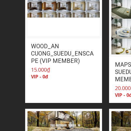
WOOD_AN
CUONG_SUEDU_ENSCA
PE (VIP MEMBER)
MAPS
15.000
₫
SUEDU
VIP - 0đ
MEMB
20.000
VIP - 0