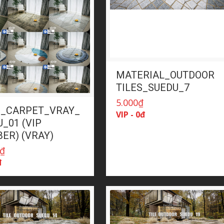
MATERIAL_OUTDOOR
TILES_SUEDU_7
5.000
₫
_CARPET_VRAY_
VIP - 0đ
_01 (VIP
ER) (VRAY)
₫
đ