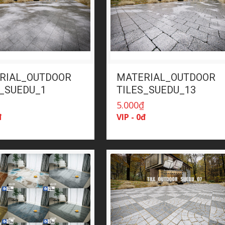
RIAL_OUTDOOR
MATERIAL_OUTDOOR
S_SUEDU_1
TILES_SUEDU_13
₫
5.000
₫
đ
VIP - 0đ