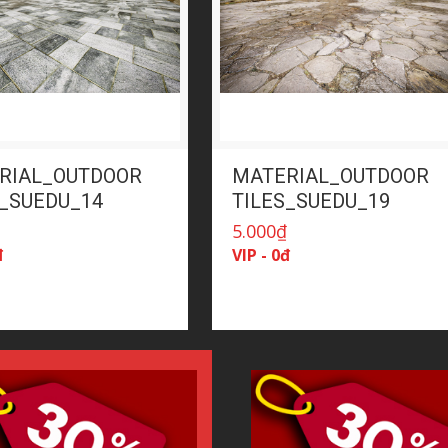
RIAL_OUTDOOR
MATERIAL_OUTDOOR
S_SUEDU_14
TILES_SUEDU_19
₫
5.000
₫
đ
VIP - 0đ