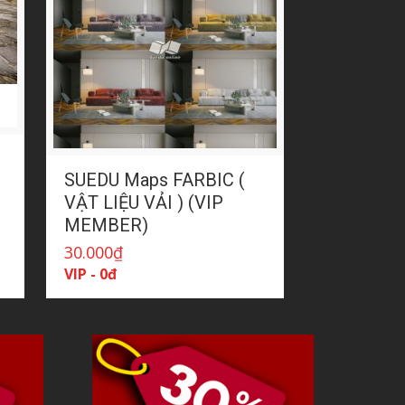
SUEDU Maps FARBIC (
VẬT LIỆU VẢI ) (VIP
MEMBER)
30.000
₫
VIP - 0đ