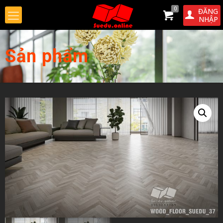
0
ĐĂNG
NHẬP
Sản phẩm