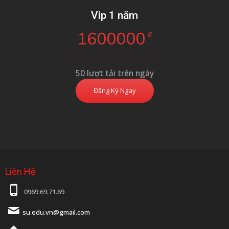
Vip 1 năm
1600000
đ
50 lượt tải trên ngày
Đăng Ký Ngay
Liên Hệ
0969.69.71.69
su.edu.vn@gmail.com