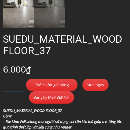
SUEDU_MATERIAL_WOOD
FLOOR_37
6.000
₫
Thêm vào giỏ hàng
Mua ngay
Đăng ký MEMBER VIP
SUEDU_MATERIAL_WOOD FLOOR_37
Gồm:
– File Map Full setting mọi người sử dụng chỉ cần kéo thả giúp a e tăng tốc
quá trình thiết lập vật liệu cũng như render