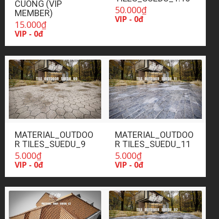
CUONG (VIP
50.000
₫
MEMBER)
VIP - 0đ
15.000
₫
VIP - 0đ
MATERIAL_OUTDOO
MATERIAL_OUTDOO
R TILES_SUEDU_9
R TILES_SUEDU_11
5.000
₫
5.000
₫
VIP - 0đ
VIP - 0đ