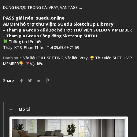
DÙNG ĐƯỢC TRONG CẢ: VRAY, VANTAGE….
PASS giải nén: suedu.online
ADMIN hỗ trợ thư viện:
SUedu SketchUp Library
–
Tham gia Group để được hỗ trợ :
THƯ VIỆN SUEDU VIP MEMBER
– Tham gia Group
Cộng đồng Sketchup SUEDU
Thông tin liên hệ:
Thầy. KTS
Phan Thức
Tel 09.69.69.71.69
Danh mục:
Vật liệu FULL SETTING
,
Vật liệu Vray
,
Thư viện SUEDU VIP
MEMBER
,
Vật liệu
Share
Mô tả