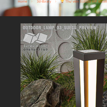
Home
3d-library
Thư viện SUEDU VIP MEM