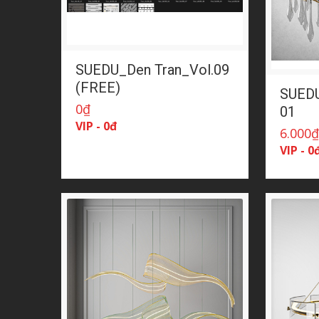
SUEDU_Den Tran_Vol.09
(FREE)
SUED
0
₫
01
VIP - 0đ
6.000
VIP - 0