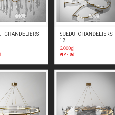
U_CHANDELIERS_
SUEDU_CHANDELIERS
12
₫
6.000
₫
đ
VIP - 0đ