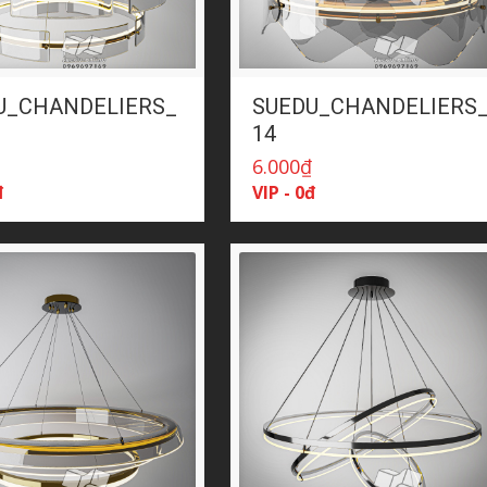
U_CHANDELIERS_
SUEDU_CHANDELIERS
14
₫
6.000
₫
đ
VIP - 0đ