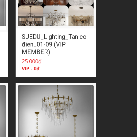
SUEDU_Lighting_Tan co
_
đien_01-09 (VIP
MEMBER)
25.000
₫
VIP - 0đ