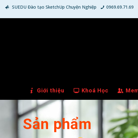
SUEDU Đào tạo SketchUp Chuyện Nghiệp
0969.69.71.69
Giới thiệu
Khoá Học
Mem
Sản phẩm