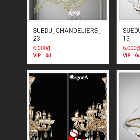
SUEDU_CHANDELIERS_
SUED
23
13
6.000
₫
6.000
VIP - 0đ
VIP - 0