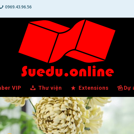
0969.43.96.56
ber VIP
Thư viện
Extensions
Dự 