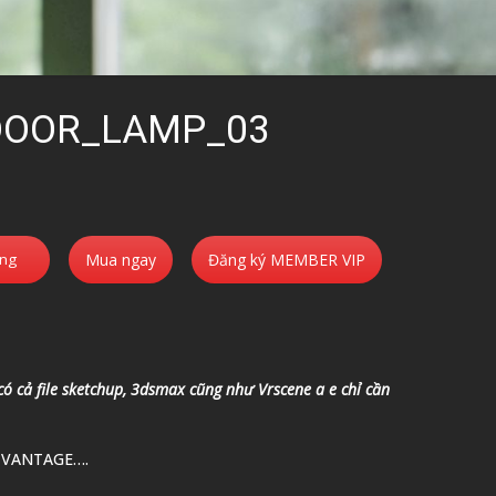
DOOR_LAMP_03
àng
Mua ngay
Đăng ký MEMBER VIP
u có cả file sketchup, 3dsmax cũng như Vrscene a e chỉ cần
 VANTAGE….