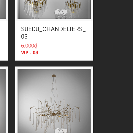
_
SUEDU_CHANDELIERS_
03
6.000
₫
VIP - 0đ