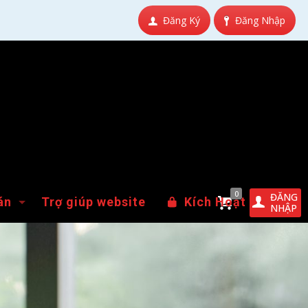
Đăng Ký
Đăng Nhập
0
ĐĂNG
án
Trợ giúp website
Kích Hoạt
NHẬP