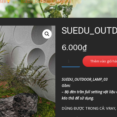
BER
SUEDU_OUTDOOR_LAMP_03
SUEDU_OUT
6.000
₫
Thêm vào giỏ h
SUEDU_OUTDOOR_LAMP_03
Gồm:
– Bộ đèn trần full setting vật liệ
kéo thả để sử dụng.
DÙNG ĐƯỢC TRONG CẢ: VRAY,