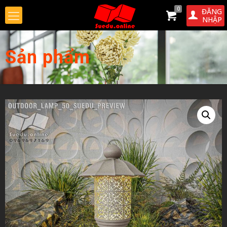
0
ĐĂNG
NHẬP
Sản phẩm