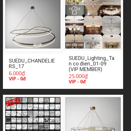
SUEDU_Lighting_Ta
SUEDU_CHANDELIE
n co đien_01-09
RS_17
(VIP MEMBER)
6.000
₫
25.000
₫
VIP - 0đ
VIP - 0đ