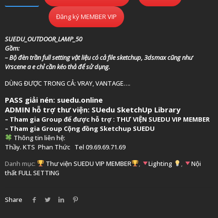
Đăng ký MEMBER VIP
SUEDU_OUTDOOR_LAMP_50
Gồm:
– Bộ đèn trần full setting vật liệu có cả file sketchup, 3dsmax cũng như
Vrscene a e chỉ cần kéo thả để sử dụng.
DÙNG ĐƯỢC TRONG CẢ: VRAY, VANTAGE….
PASS giải nén: suedu.online
ADMIN hỗ trợ thư viện:
SUedu SketchUp Library
–
Tham gia Group để được hỗ trợ :
THƯ VIỆN SUEDU VIP MEMBER
– Tham gia Group
Cộng đồng Sketchup SUEDU
Thông tin liên hệ:
Thầy. KTS
Phan Thức
Tel 09.69.69.71.69
Danh mục:
Thư viện SUEDU VIP MEMBER
,
Lighting
,
Nội
thất FULL SETTING
Share