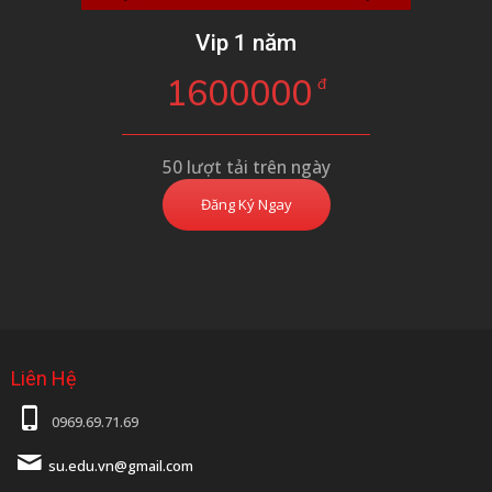
Vip 1 năm
1600000
đ
50 lượt tải trên ngày
Đăng Ký Ngay
Liên Hệ
0969.69.71.69
su.edu.vn@gmail.com