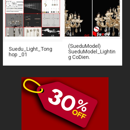
(SueduModel)
Suedu_Light_Tong
SueduModel_Lightin
hop _01
g CoDien.