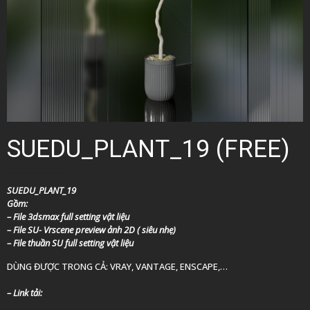
SUEDU_PLANT_19 (FREE)
SUEDU_PLANT_19
Gồm:
– File 3dsmax full setting vật liệu
– File SU- Vrscene preview ảnh 2D ( siêu nhẹ)
– File thuần SU full setting vật liệu
DÙNG ĐƯỢC TRONG CẢ: VRAY, VANTAGE, ENSCAPE,…
– Link tải: