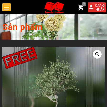
0
ĐĂNG
NHẬP
Sản phẩm