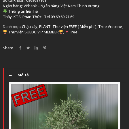
Số tài khoản: 0969697169
Ngân hàng: VPbank – Ngân hàng Việt Nam Thịnh Vượng
Thông tin liên hệ:
Thầy. KTS
Phan Thức
Tel 09.69.69.71.69
Danh mục:
Chậu cây
,
PLANT
,
Thư viện FREE ( Miễn phí )
,
Tree Vrscene
,
Thư viện SUEDU VIP MEMBER
,
Tree
Share
Mô tả