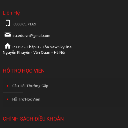
Liên Hệ
0969.69.71.69
su.edu.vn@gmail.com
P3312 – Tháp B - Tòa New SkyLine
Nguyễn Khuyến - Văn Quán – Hà Nội
HỖ TRỢ HỌC VIÊN
Câu Hỏi Thường Gặp
Hỗ Trợ Học Viên
CHÍNH SÁCH ĐIỀU KHOẢN