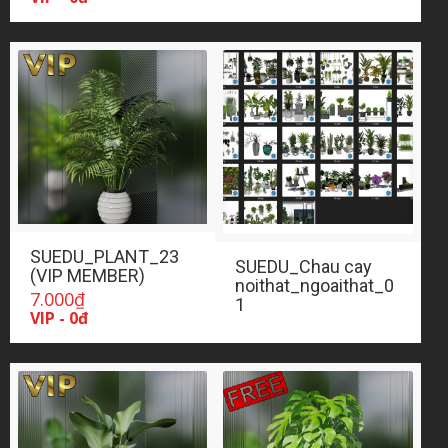
SUEDU_PLANT_23
SUEDU_Chau cay
(VIP MEMBER)
noithat_ngoaithat_0
7.000
₫
1
VIP - 0đ