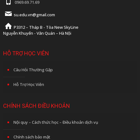
0969.69.71.69
su.edu.vn@gmail.com
P3312 – Tháp B - Tòa New SkyLine
Nguyễn Khuyến - Văn Quán – Hà Nội
HỖ TRỢ HỌC VIÊN
Câu Hỏi Thường Gặp
Hỗ Trợ Học Viên
CHÍNH SÁCH ĐIỀU KHOẢN
Nội quy – Cách thức học – Điều khoản dịch vụ
Chính sách bảo mật