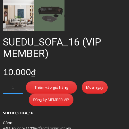
SUEDU_SOFA_16 (VIP
MEMBER)
10.000
₫
Thêm vào giỏ hàng
Mua ngay
Đăng ký MEMBER VIP
SUEDU_SOFA_16
Gồm:
-FILE Thuần SU 100% đầy đủ maps vật liệu.