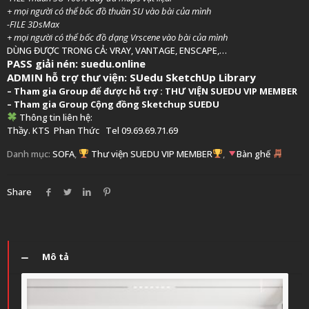
+ mọi người có thể bốc đồ thuần SU vào bài của mình
-FILE 3DsMax
+ mọi người có thể bốc đồ dạng Vrscene vào bài của mình
DÙNG ĐƯỢC TRONG CẢ: VRAY, VANTAGE, ENSCAPE,…
PASS giải nén: suedu.online
ADMIN hỗ trợ thư viện:
SUedu SketchUp Library
–
Tham gia Group để được hỗ trợ :
THƯ VIỆN SUEDU VIP MEMBER
– Tham gia Group
Cộng đồng Sketchup SUEDU
Thông tin liên hệ:
Thầy. KTS
Phan Thức
Tel 09.69.69.71.69
Danh mục:
SOFA
,
Thư viện SUEDU VIP MEMBER
,
Bàn ghế
Share
Mô tả