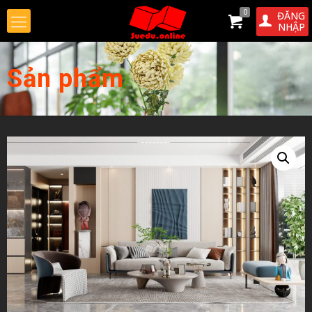
0
ĐĂNG
NHẬP
Sản phẩm