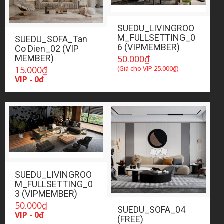
SUEDU_LIVINGROO
M_FULLSETTING_0
SUEDU_SOFA_Tan
6 (VIPMEMBER)
Co Dien_02 (VIP
50.000
₫
MEMBER)
(Giá cho VIP
25.000
₫
)
15.000
₫
VIP - 0đ
SUEDU_LIVINGROO
M_FULLSETTING_0
3 (VIPMEMBER)
50.000
₫
SUEDU_SOFA_04
VIP - 0đ
(FREE)