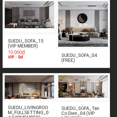
SUEDU_SOFA_15
(VIP MEMBER)
10.000
₫
SUEDU_SOFA_04
VIP - 0đ
(FREE)
SUEDU_LIVINGROO
SUEDU_SOFA_Tan
M_FULLSETTING_0
Co Dien_04 (VIP