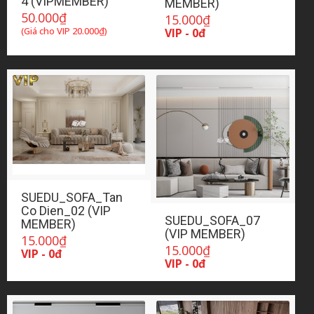
4 (VIPMEMBER)
MEMBER)
50.000
₫
15.000
₫
(Giá cho VIP
20.000
₫
)
VIP - 0đ
SUEDU_SOFA_Tan
Co Dien_02 (VIP
SUEDU_SOFA_07
MEMBER)
(VIP MEMBER)
15.000
₫
15.000
₫
VIP - 0đ
VIP - 0đ