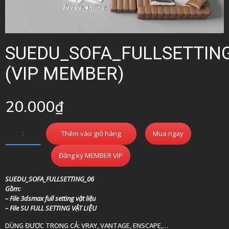
SUEDU_SOFA_FULLSETTIN
(VIP MEMBER)
20.000
₫
Thêm vào giỏ hàng
Mua ngay
Đăng ký MEMBER VIP
SUEDU_SOFA_FULLSETTING_06
Gồm:
– File 3dsmax full setting vật liệu
– File SU FULL SETTING VẬT LIỆU
DÙNG ĐƯỢC TRONG CẢ: VRAY, VANTAGE, ENSCAPE,…