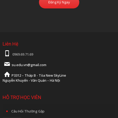
Đăng Ký Ngay
Liên Hệ
0969.69.71.69
su.edu.vn@gmail.com
P3312 – Tháp B - Tòa New SkyLine
Nguyễn Khuyến - Văn Quán – Hà Nội
HỖ TRỢ HỌC VIÊN
Câu Hỏi Thường Gặp