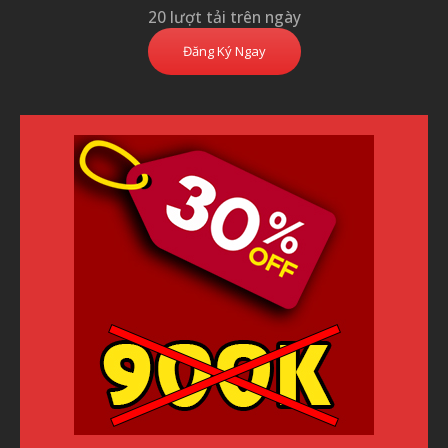
20 lượt tải trên ngày
Đăng Ký Ngay