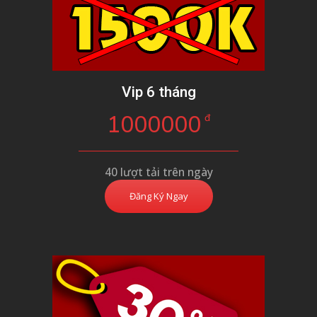
Vip 6 tháng
1000000
đ
40 lượt tải trên ngày
Đăng Ký Ngay