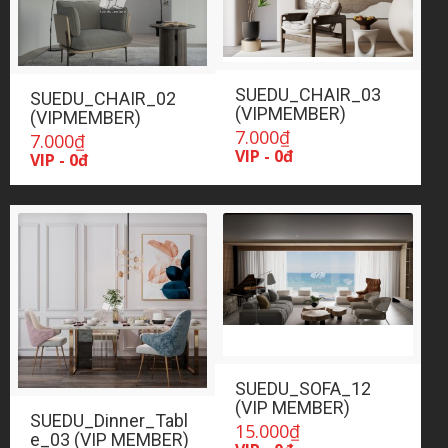
SUEDU_CHAIR_03
SUEDU_CHAIR_02
(VIPMEMBER)
(VIPMEMBER)
7.000
₫
7.000
₫
VIP - 0đ
VIP - 0đ
SUEDU_SOFA_12
(VIP MEMBER)
SUEDU_Dinner_Tabl
15.000
₫
e_03 (VIP MEMBER)