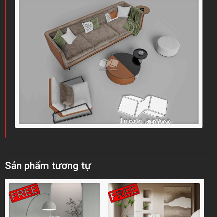
Sản phẩm tương tự