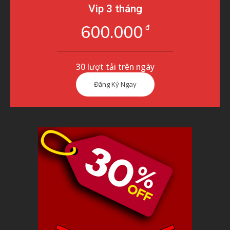
Vip 3 tháng
600.000
đ
30 lượt tải trên ngày
Đăng Ký Ngay