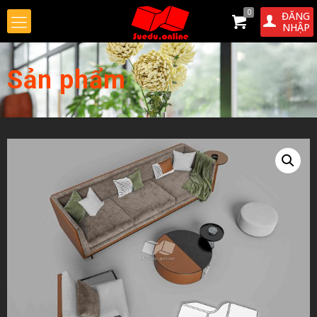
0
ĐĂNG
NHẬP
Sản phẩm