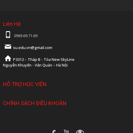
Liên Hệ
0969.69.71.69
su.edu.vn@gmail.com
P3312 – Tháp B - Tòa New SkyLine
Nguyễn Khuyến - Văn Quán – Hà Nội
HỖ TRỢ HỌC VIÊN
CHÍNH SÁCH ĐIỀU KHOẢN