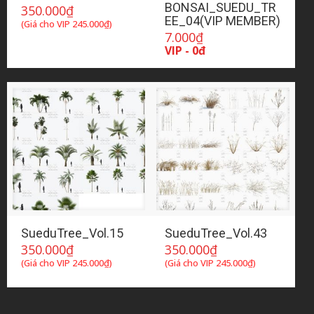
BONSAI_SUEDU_TR
350.000
₫
EE_04(VIP MEMBER)
(Giá cho VIP
245.000
₫
)
7.000
₫
VIP - 0đ
SueduTree_Vol.15
SueduTree_Vol.43
350.000
₫
350.000
₫
(Giá cho VIP
245.000
₫
)
(Giá cho VIP
245.000
₫
)