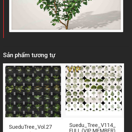
Sản phẩm tương tự
Suedu_Tree_V114_
SueduTree_Vol.27
FULL (VIP MEMBER)