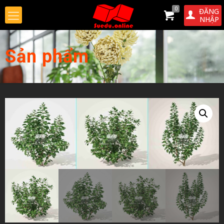
0
ĐĂNG
NHẬP
Sản phẩm