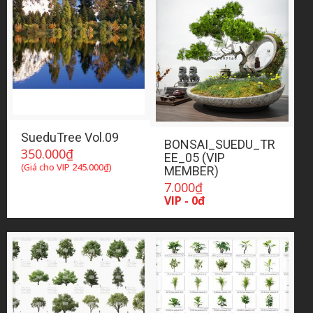
SueduTree Vol.09
BONSAI_SUEDU_TR
350.000
₫
EE_05 (VIP
(Giá cho VIP
245.000
₫
)
MEMBER)
7.000
₫
VIP - 0đ