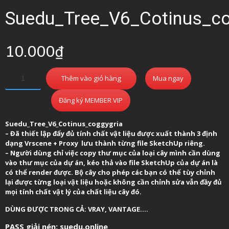
Suedu_Tree_V6_Cotinus_co
10.000
₫
Thêm vào giỏ hàng
Mua ngay
Đăng ký MEMBER VIP
Suedu_Tree_V6_Cotinus_coggygria
– Đã thiết lập đẩy đủ tính chất vật liệu được xuất thành 3 định
dạng Vrscene + Proxy lưu thành từng file SketchUp riêng.
– Người dùng chỉ việc copy thư mục của loại cây mình cần dùng
vào thư mục của dự án, kéo thả vào file SketchUp của dự án là
có thể render được. Bộ cây cho phép các bạn có thể tùy chỉnh
lại được từng loại vật liệu hoặc không cần chỉnh sửa vẫn đầy đủ
mọi tính chất vật lý của chất liệu cây đó.
DÙNG ĐƯỢC TRONG CẢ: VRAY, VANTAGE….
PASS giải nén: suedu.online