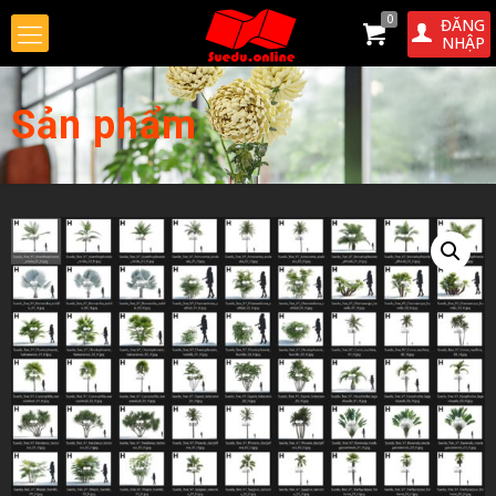
0
ĐĂNG
NHẬP
Sản phẩm