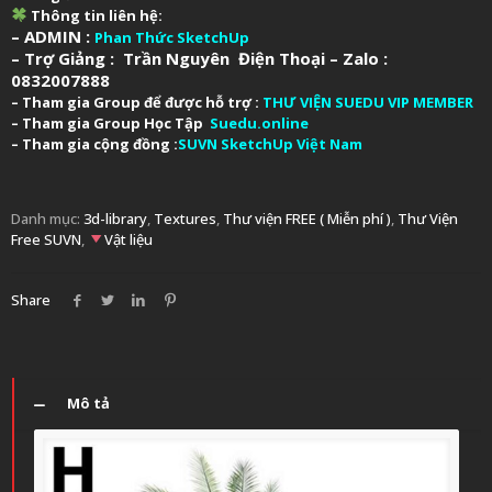
Thông tin liên hệ:
– ADMIN :
Phan Thức SketchUp
– Trợ Giảng : Trần Nguyên Điện Thoại – Zalo :
0832007888
– Tham gia Group để được hỗ trợ :
THƯ VIỆN SUEDU VIP MEMBER
– Tham gia Group Học Tập
Suedu.online
– Tham gia cộng đồng :
SUVN SketchUp Việt Nam
Danh mục:
3d-library
,
Textures
,
Thư viện FREE ( Miễn phí )
,
Thư Viện
Free SUVN
,
Vật liệu
Share
Mô tả