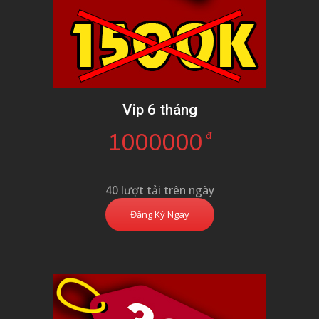
Vip 6 tháng
1000000
đ
40 lượt tải trên ngày
Đăng Ký Ngay