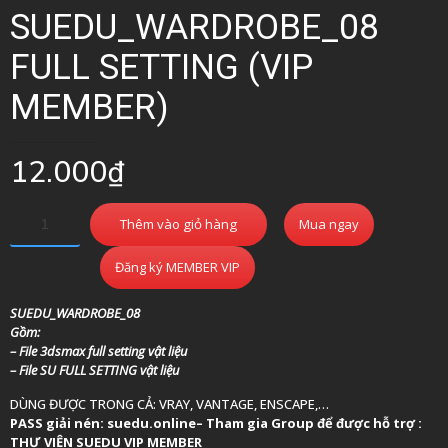
SUEDU_WARDROBE_08
FULL SETTING (VIP
MEMBER)
12.000
₫
Thêm vào giỏ hàng
Mua ngay
Đăng ký MEMBER VIP
SUEDU_WARDROBE_08
Gồm:
– File 3dsmax full setting vật liệu
– File SU FULL SETTING vật liệu
DÙNG ĐƯỢC TRONG CẢ: VRAY, VANTAGE, ENSCAPE,…
PASS giải nén: suedu.online
–
Tham gia Group để được hỗ trợ :
THƯ VIỆN SUEDU VIP MEMBER