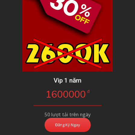
Vip 1 năm
1600000
đ
50 lượt tải trên ngày
Đăng Ký Ngay