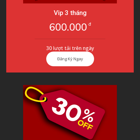
Vip 3 tháng
600.000
đ
30 lượt tải trên ngày
Đăng Ký Ngay