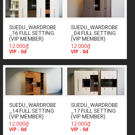
SUEDU_WARDROBE
SUEDU_WARDROBE
_16 FULL SETTING
_04 FULL SETTING
(VIP MEMBER)
(VIP MEMBER)
12.000
₫
12.000
₫
VIP - 0đ
VIP - 0đ
SUEDU_WARDROBE
SUEDU_WARDROBE
_14 FULL SETTING
_17 FULL SETTING
(VIP MEMBER)
(VIP MEMBER)
12.000
₫
12.000
₫
VIP - 0đ
VIP - 0đ