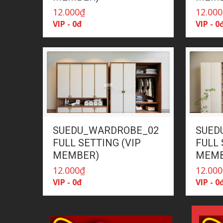
12.000
₫
12.000
VIP - 0đ
VIP - 0
SUEDU_WARDROBE_02
SUED
FULL SETTING (VIP
FULL 
MEMBER)
MEMB
12.000
₫
12.000
VIP - 0đ
VIP - 0