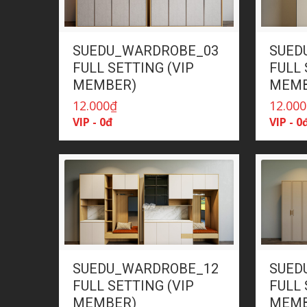
SUEDU_WARDROBE_03
SUED
FULL SETTING (VIP
FULL 
MEMBER)
MEMB
12.000
₫
12.000
VIP - 0đ
VIP - 0
SUEDU_WARDROBE_12
SUED
FULL SETTING (VIP
FULL 
MEMBER)
MEMB