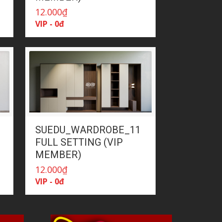
12.000
₫
VIP - 0đ
SUEDU_WARDROBE_11
FULL SETTING (VIP
MEMBER)
12.000
₫
VIP - 0đ