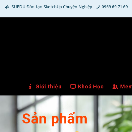
SUEDU Đào tạo SketchUp Chuyện Nghiệp
0969.69.71.69
Giới thiệu
Khoá Học
Mem
Sản phẩm