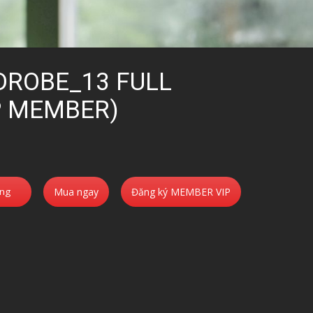
ROBE_13 FULL
P MEMBER)
àng
Mua ngay
Đăng ký MEMBER VIP