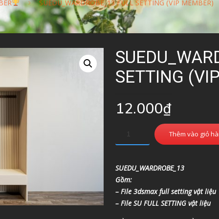
BER
SUEDU_WARDROBE_13 FULL SETTING (VIP MEMBER)
SUEDU_WARD
SETTING (VI
12.000
₫
Thêm vào giỏ h
SUEDU_WARDROBE_13
Gồm:
– File 3dsmax full setting vật liệu
– File SU FULL SETTING vật liệu