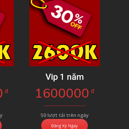
g
Vip 1 năm
0
1600000
đ
đ
ày
50 lượt tải trên ngày
Đăng Ký Ngay