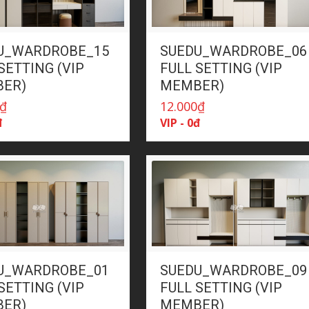
U_WARDROBE_15
SUEDU_WARDROBE_06
SETTING (VIP
FULL SETTING (VIP
ER)
MEMBER)
₫
12.000
₫
đ
VIP - 0đ
U_WARDROBE_01
SUEDU_WARDROBE_09
SETTING (VIP
FULL SETTING (VIP
ER)
MEMBER)