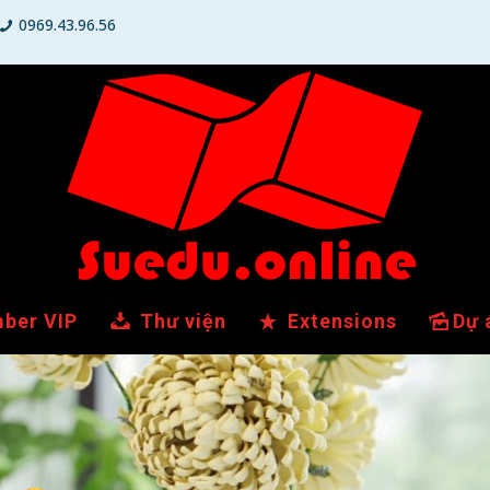
0969.43.96.56
ber VIP
Thư viện
Extensions
Dự 