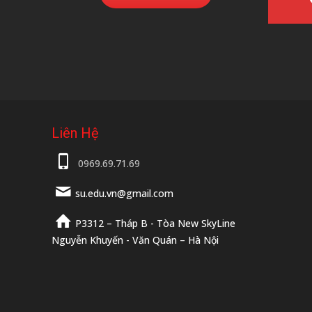
Liên Hệ
0969.69.71.69
su.edu.vn@gmail.com
P3312 – Tháp B - Tòa New SkyLine
Nguyễn Khuyến - Văn Quán – Hà Nội