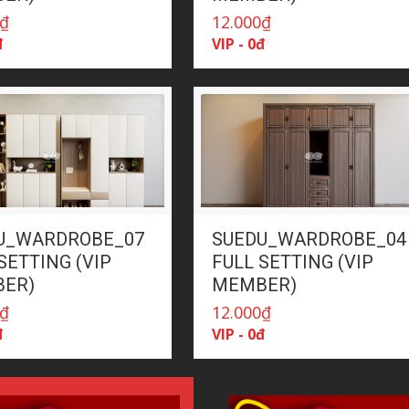
₫
12.000
₫
đ
VIP - 0đ
U_WARDROBE_07
SUEDU_WARDROBE_04
SETTING (VIP
FULL SETTING (VIP
ER)
MEMBER)
₫
12.000
₫
đ
VIP - 0đ