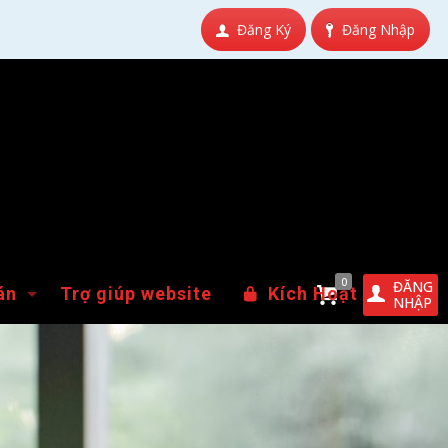
Đăng Ký
Đăng Nhập
0
ĐĂNG
án
Trợ giúp website
Kích Hoạt
NHẬP