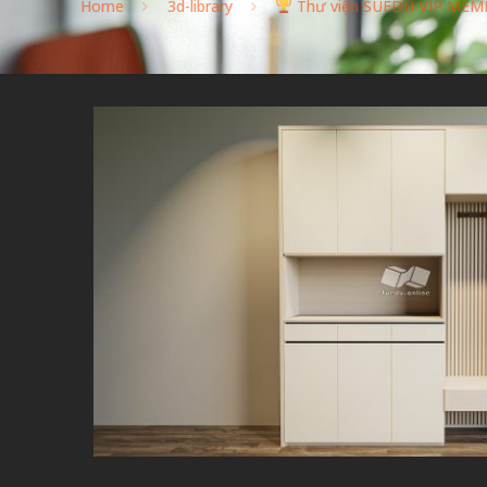
Home
3d-library
Thư viện SUEDU VIP MEM