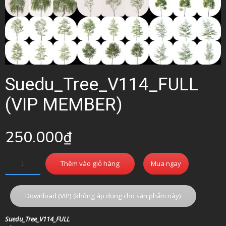
Suedu_Tree_V114_FULL
(VIP MEMBER)
250.000
₫
Thêm vào giỏ hàng
Mua ngay
Download (VIP) (không áp dụng cho sản phẩm này)
Suedu_Tree_V114_FULL