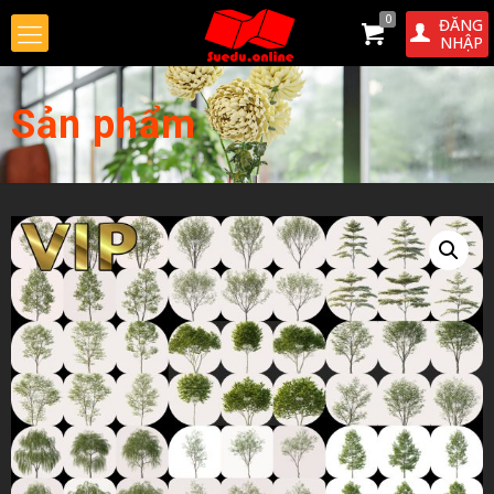
0
ĐĂNG
NHẬP
Sản phẩm