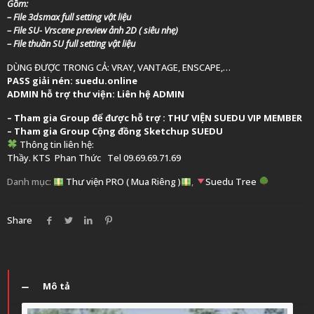
Gồm:
– File 3dsmax full setting vật liệu
– File SU- Vrscene preview ảnh 2D ( siêu nhẹ)
– File thuần SU full setting vật liệu
DÙNG ĐƯỢC TRONG CẢ: VRAY, VANTAGE, ENSCAPE,…
PASS giải nén: suedu.online
ADMIN hỗ trợ thư viện:
Liên hệ ADMIN
–
Tham gia Group để được hỗ trợ :
THƯ VIỆN SUEDU VIP MEMBER
– Tham gia Group
Cộng đồng Sketchup SUEDU
Thông tin liên hệ:
Thầy. KTS
Phan Thức
Tel 09.69.69.71.69
Danh mục:
Thư viện PRO ( Mua Riêng )
,
Suedu Tree
Share
Mô tả