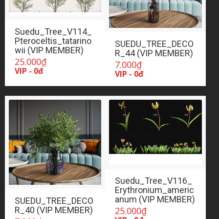
Suedu_Tree_V114_
Pteroceltis_tatarino
SUEDU_TREE_DECO
wii (VIP MEMBER)
R_44 (VIP MEMBER)
25.000
₫
7.000
₫
VIP - 0đ
VIP - 0đ
Suedu_Tree_V116_
Erythronium_americ
anum (VIP MEMBER)
SUEDU_TREE_DECO
25.000
₫
R_40 (VIP MEMBER)