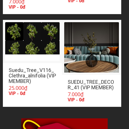
VIP - 0đ
7.000
₫
VIP - 0đ
Suedu_Tree_V116_
Clethra_alnifolia (VIP
MEMBER)
SUEDU_TREE_DECO
25.000
₫
R_41 (VIP MEMBER)
VIP - 0đ
7.000
₫
VIP - 0đ