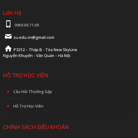
Liên Hệ
0969.69.71.69
su.edu.vn@gmail.com
P3312 – Tháp B - Tòa New SkyLine
Nguyễn Khuyến - Văn Quán – Hà Nội
HỖ TRỢ HỌC VIÊN
Câu Hỏi Thường Gặp
Hỗ Trợ Học Viên
CHÍNH SÁCH ĐIỀU KHOẢN