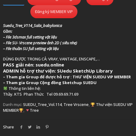
Đăng ký MEMBER VIP
Suedu_Tree_V114_Salix_babylonica
Gồm:
– File 3dsmax full setting vật liệu
– File SU- Vrscene preview ảnh 2D ( siêu nhẹ)
– File thuần SU full setting vật liệu
DÙNG ĐƯỢC TRONG CẢ: VRAY, VANTAGE, ENSCAPE,…
PASS giải nén: suedu.online
ADMIN hỗ trợ thư viện:
SUedu SketchUp Library
–
Tham gia Group để được hỗ trợ :
THƯ VIỆN SUEDU VIP MEMBER
– Tham gia Group
Cộng đồng Sketchup SUEDU
Thông tin liên hệ:
Thầy. KTS
Phan Thức
Tel 09.69.69.71.69
Danh mục:
SUEDU_Tree_Vol.114
,
Tree Vrscene
,
Thư viện SUEDU VIP
MEMBER
,
Tree
Share