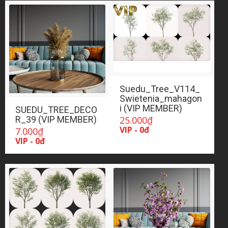
Suedu_Tree_V114_
Swietenia_mahagon
i (VIP MEMBER)
SUEDU_TREE_DECO
25.000
₫
R_39 (VIP MEMBER)
VIP - 0đ
7.000
₫
VIP - 0đ