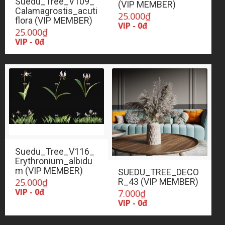
Suedu_Tree_V109_
(VIP MEMBER)
Calamagrostis_acuti
25.000
₫
flora (VIP MEMBER)
VIP - 0đ
25.000
₫
VIP - 0đ
Suedu_Tree_V116_
Erythronium_albidu
m (VIP MEMBER)
SUEDU_TREE_DECO
25.000
₫
R_43 (VIP MEMBER)
VIP - 0đ
7.000
₫
VIP - 0đ