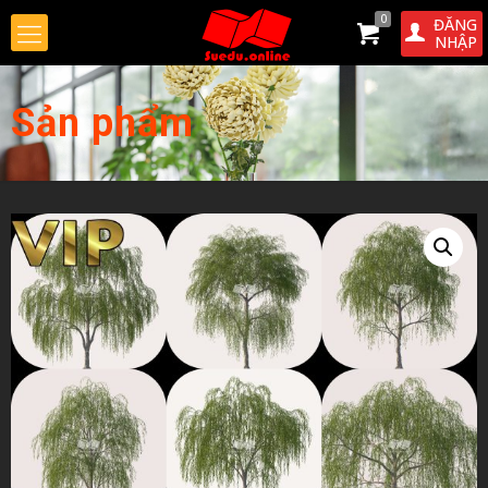
0
ĐĂNG
NHẬP
Sản phẩm