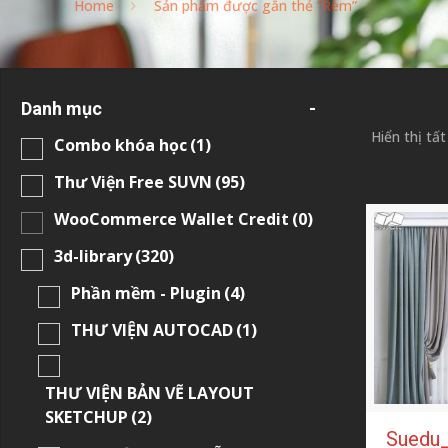
Home
Sản phẩm được gắn thẻ “Rèm”
Danh mục
-
Hiển thị tất
Combo khóa học
(1)
Thư Viện Free SUVN
(95)
WooCommerce Wallet Credit
(0)
3d-library
(320)
Phần mềm - Plugin
(4)
THƯ VIỆN AUTOCAD
(1)
THƯ VIỆN BẢN VẼ LAYOUT
SKETCHUP
(2)
Suedu_