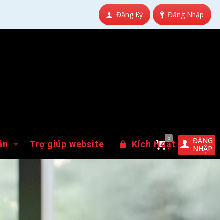
Đăng Ký
Đăng Nhập
0
ĐĂNG
án
Trợ giúp website
Kích Hoạt
NHẬP