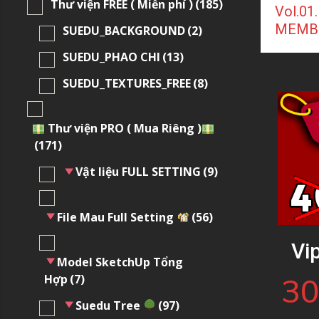
Thư viện FREE ( Miễn phí )
(185)
Vol.01
MEMB
SUEDU_BACKGROUND
(2)
SUEDU_PHAO CHI
(13)
SUEDU_TEXTURES_FREE
(8)
Thư viện PRO ( Mua Riêng )
(171)
Vật liệu FULL SETTING
(9)
File Mau Full Setting
(56)
Vi
Model SketchUp Tổng
30
Hợp
(7)
Suedu Tree
(97)