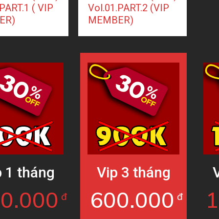
.PART.1 ( VIP
Vol.01.PART.2 (VIP
ER)
MEMBER)
p 1 tháng
Vip 3 tháng
0.000
600.000
đ
đ