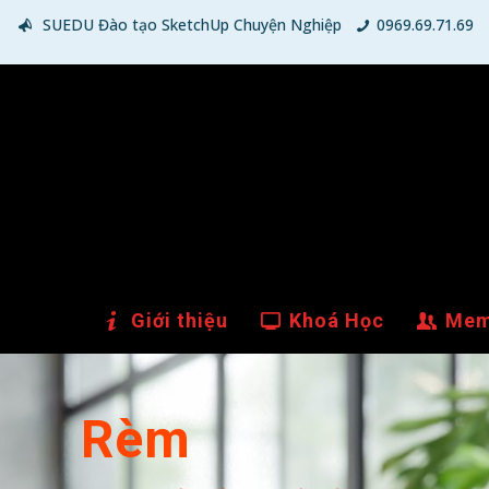
SUEDU Đào tạo SketchUp Chuyện Nghiệp
0969.69.71.69
Giới thiệu
Khoá Học
Mem
Rèm