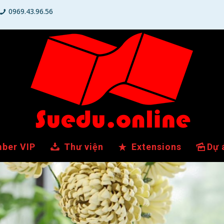
0969.43.96.56
ber VIP
Thư viện
Extensions
Dự 