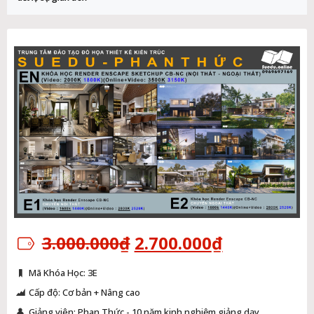
Giá
Giá
3.000.000
₫
2.700.000
₫
gốc
hiện
là:
tại
Mã Khóa Học: 3E
3.000.000₫.
là:
2.700.000₫
Cấp độ: Cơ bản + Nâng cao
Giảng viên: Phan Thức - 10 năm kinh nghiệm giảng dạy.