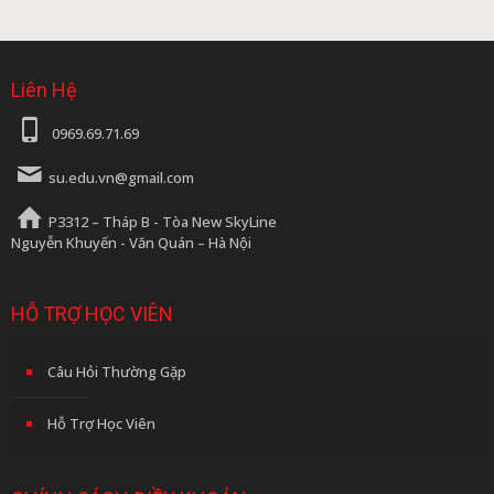
2.000.000₫.
là:
1.800.000₫.
Liên Hệ
0969.69.71.69
su.edu.vn@gmail.com
P3312 – Tháp B - Tòa New SkyLine
Nguyễn Khuyến - Văn Quán – Hà Nội
HỖ TRỢ HỌC VIÊN
Câu Hỏi Thường Gặp
Hỗ Trợ Học Viên