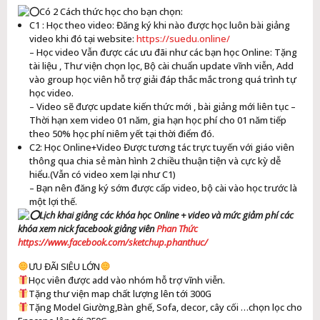
Có 2 Cách thức học cho bạn chọn:
C1 : Học theo video: Đăng ký khi nào được học luôn bài giảng
video khi đó tại website:
https://suedu.online/
– Học video Vẫn được các ưu đãi như các bạn học Online: Tặng
tài liệu , Thư viện chọn lọc, Bộ cài chuẩn update vĩnh viễn, Add
vào group học viên hỗ trợ giải đáp thắc mắc trong quá trình tự
học video.
– Video sẽ được update kiến thức mới , bài giảng mới liên tục –
Thời hạn xem video 01 năm, gia hạn học phí cho 01 năm tiếp
theo 50% học phí niêm yết tại thời điểm đó.
C2: Học Online+Video Được tương tác trực tuyến với giáo viên
thông qua chia sẻ màn hình 2 chiều thuận tiện và cực kỳ dễ
hiểu.(Vẫn có video xem lại như C1)
– Bạn nên đăng ký sớm được cấp video, bộ cài vào học trước là
một lợi thế.
Lịch khai giảng các khóa học Online + video và mức giảm phí các
khóa xem nick facebook giảng viên
Phan Thức
https://www.facebook.com/sketchup.phanthuc/
ƯU ĐÃI SIÊU
LỚN
Học viên được add vào nhóm hỗ trợ vĩnh viễn.
Tặng thư viện map chất lượng lên tới 300G
Tặng Model Giường,Bàn ghế, Sofa, decor, cây cối …chọn lọc cho