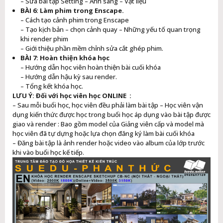
– Sửa bài tập Setting – Ánh sáng – Vật liệu
BÀI 6: Làm phim trong Enscape.
– Cách tạo cảnh phim trong Enscape
– Tạo kịch bản – chọn cảnh quay – Những yếu tố quan trọng
khi render phim
– Giới thiệu phần mềm chỉnh sửa cắt ghép phim.
BÀI 7: Hoàn thiện khóa học
– Hướng dẫn học viên hoàn thiện bài cuối khóa
– Hướng dẫn hậu kỳ sau render.
– Tổng kết khóa học.
LƯU Ý: Đối với học viên học ONLINE :
– Sau mỗi buổi học, học viên đều phải làm bài tập – Học viên vận
dụng kiến thức được học trong buổi học áp dụng vào bài tập được
giao và render : Bao gồm model của Giảng viên cấp và model mà
học viên đã tự dựng hoặc lựa chọn đăng ký làm bài cuối khóa
– Đăng bài tập là ảnh render hoặc video vào album của lớp trước
khi vào buổi học kế tiếp.