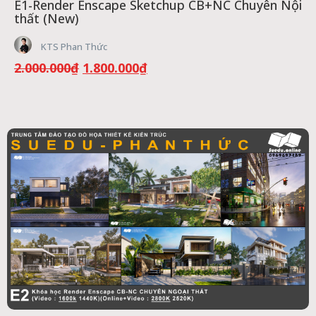
E1-Render Enscape Sketchup CB+NC Chuyên Nội
thất (New)
KTS Phan Thức
Giá
Giá
2.000.000
₫
1.800.000
₫
gốc
hiện
là:
tại
2.000.000₫.
là:
1.800.000₫.