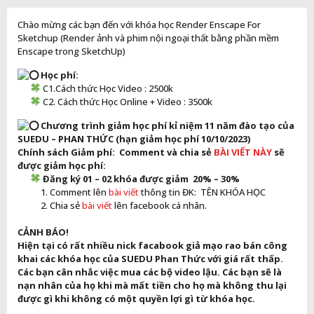
Chào mừng các bạn đến với khóa học Render Enscape For
Sketchup (Render ảnh và phim nội ngoại thất bằng phần mềm
Enscape trong SketchUp)
Học phí:
C1.Cách thức Học Video : 2500k
C2. Cách thức Học Online + Video : 3500k
Chương trình giảm học phí kỉ niệm 11 năm đào tạo của
SUEDU – PHAN THỨC (hạn giảm học phí 10/10/2023)
Chính sách Giảm phí: Comment và chia sẻ
BÀI VIẾT NÀY
sẽ
được giảm học phí:
Đăng ký 01 – 02 khóa được giảm 20% – 30%
1. Comment lên
bài viết
thông tin ĐK: TÊN KHÓA HỌC
2. Chia sẻ
bài viết
lên facebook cá nhân.
CẢNH BÁO!
Hiện tại có rất nhiều nick facabook giả mạo rao bán công
khai các khóa học của SUEDU Phan Thức với giá rất thấp.
Các bạn cân nhắc việc mua các bộ video lậu. Các bạn sẽ là
nạn nhân của họ khi mà mất tiền cho họ mà không thu lại
được gì khi không có một quyền lợi gì từ khóa học.