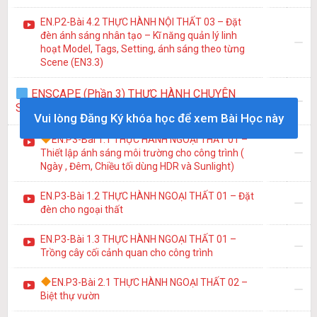
EN.P2-Bài 4.2 THỰC HÀNH NỘI THẤT 03 – Đặt
đèn ánh sáng nhân tạo – Kĩ năng quản lý linh
hoạt Model, Tags, Setting, ánh sáng theo từng
Scene (EN3.3)
ENSCAPE (Phần 3) THỰC HÀNH CHUYÊN
SÂU NGOẠI THẤT
Vui lòng Đăng Ký khóa học để xem Bài Học này
EN.P3-Bài 1.1 THỰC HÀNH NGOẠI THẤT 01 –
Thiết lập ánh sáng môi trường cho công trình (
Ngày , Đêm, Chiều tối dùng HDR và Sunlight)
EN.P3-Bài 1.2 THỰC HÀNH NGOẠI THẤT 01 – Đặt
đèn cho ngoại thất
EN.P3-Bài 1.3 THỰC HÀNH NGOẠI THẤT 01 –
Trồng cây cối cảnh quan cho công trình
EN.P3-Bài 2.1 THỰC HÀNH NGOẠI THẤT 02 –
Biệt thự vườn