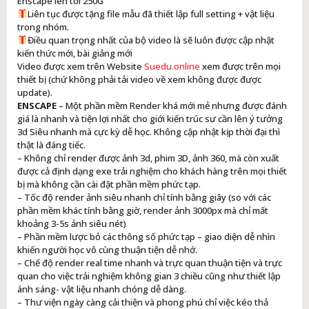
Enscape lên tới 250G
Liên tục được tặng file mẫu đã thiết lập full setting + vật liệu
trong nhóm.
Điều quan trọng nhất của bộ video là sẽ luôn được cập nhật
kiến thức mới, bài giảng mới
Video được xem trên Website
Suedu.online
xem được trên mọi
thiết bị (chứ không phải tải video về xem không được được
update).
ENSCAPE
– Một phần mềm Render khá mới mẻ nhưng được đánh
giá là nhanh và tiện lợi nhất cho giới kiến trúc sư cần lên ý tưởng
3d Siêu nhanh mà cực kỳ dễ học. Không cập nhật kịp thời đại thì
thật là đáng tiếc.
– Không chỉ render được ảnh 3d, phim 3D, ảnh 360, mà còn xuất
được cả định dạng exe trải nghiệm cho khách hàng trên mọi thiết
bị mà không cần cài đặt phần mềm phức tạp.
– Tốc độ render ảnh siêu nhanh chỉ tính bằng giây (so với các
phần mềm khác tính bằng giờ, render ảnh 3000px mà chỉ mất
khoảng 3-5s ảnh siêu nét)
– Phần mềm lược bỏ các thông số phức tạp – giao diện dễ nhìn
khiến người học vô cùng thuận tiện dễ nhớ.
– Chế độ render real time nhanh và trực quan thuận tiện và trực
quan cho việc trải nghiệm không gian 3 chiều cũng như thiết lập
ánh sáng- vật liệu nhanh chóng dễ dàng.
– Thư viện ngày càng cải thiện và phong phú chỉ việc kéo thả