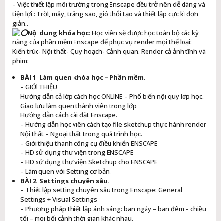
– Việc thiết lập môi trường trong Enscape đều trở nên dễ dàng và
tiện lợi : Trời, mây, trăng sao, gió thổi tạo và thiết lập cực kì đơn
giản..
Nội dung khóa học
: Học viên sẽ được học toàn bộ các kỹ
năng của phần mềm Enscape để phục vụ render mọi thể loại:
Kiến trúc- Nội thất- Quy hoạch- Cảnh quan. Render cả ảnh tĩnh và
phim:
BÀI 1: Làm quen khóa học – Phần mềm.
– GIỚI THIỆU
Hướng dẫn cả lớp cách học ONLINE – Phổ biến nội quy lớp học.
Giao lưu làm quen thành viên trong lớp
Hướng dẫn cách cài đặt Enscape.
– Hướng dẫn học viên cách tạo file sketchup thực hành render
Nội thất – Ngoại thất trong quá trình học.
– Giới thiệu thanh công cụ điều khiển ENSCAPE
– HD sử dụng thư viện trong ENSCAPE
– HD sử dụng thư viện Sketchup cho ENSCAPE
– Làm quen với Setting cơ bản.
BÀI 2: Settings chuyên sâu.
– Thiết lập setting chuyên sâu trong Enscape: General
Settings + Visual Settings
– Phương pháp thiết lập ánh sáng: ban ngày – ban đêm – chiều
tối – mọi bối cảnh thời gian khác nhau.