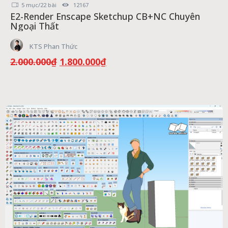
5 mục/22 bài
12167
E2-Render Enscape Sketchup CB+NC Chuyên
Ngoại Thất
KTS Phan Thức
Giá
Giá
2.000.000
₫
1.800.000
₫
gốc
hiện
là:
tại
2.000.000₫.
là:
1.800.000₫.