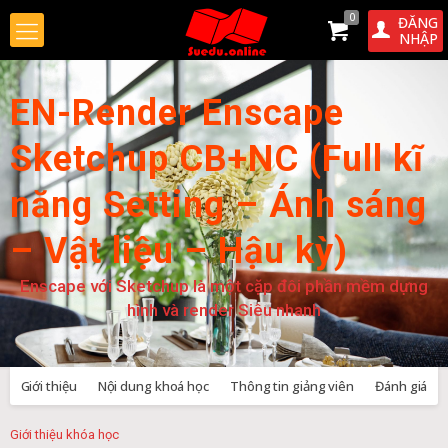
0
ĐĂNG
NHẬP
EN-Render Enscape
Sketchup CB+NC (Full kĩ
năng Setting – Ánh sáng
– Vật liệu – Hậu kỳ)
Enscape với Sketchup là một cặp đôi phần mềm dựng
hình và render Siêu nhanh
Giới thiệu
Nội dung khoá học
Thông tin giảng viên
Đánh giá
Giới thiệu khóa học