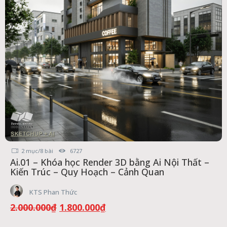
2 mục/8 bài
6727
Ai.01 – Khóa học Render 3D bằng Ai Nội Thất –
Kiến Trúc – Quy Hoạch – Cảnh Quan
KTS Phan Thức
Giá
Giá
2.000.000
₫
1.800.000
₫
gốc
hiện
là:
tại