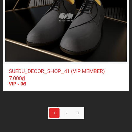
SUEDU_DECOR_SHOP_41 (VIP MEMBER)
7.000
₫
VIP - 0đ
1
2
3