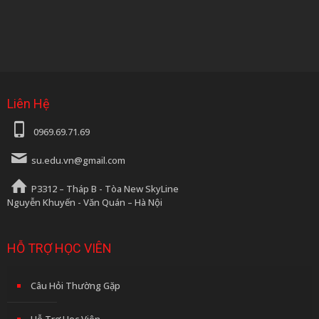
Liên Hệ
0969.69.71.69
su.edu.vn@gmail.com
P3312 – Tháp B - Tòa New SkyLine
Nguyễn Khuyến - Văn Quán – Hà Nội
HỖ TRỢ HỌC VIÊN
Câu Hỏi Thường Gặp
Hỗ Trợ Học Viên