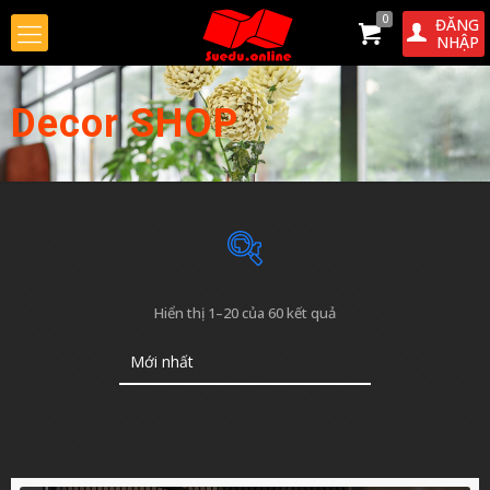
0
ĐĂNG
NHẬP
Decor SHOP
Được
Hiển thị 1–20 của 60 kết quả
sắp
xếp
theo
mới
nhất