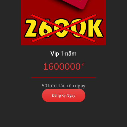
Vip 1 năm
1600000
đ
50 lượt tải trên ngày
Đăng Ký Ngay