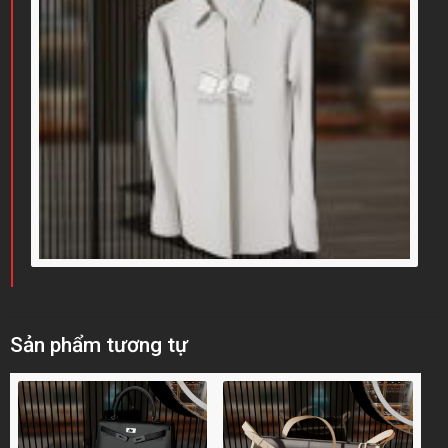
Sản phẩm tương tự