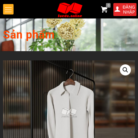
0
ĐĂNG
NHẬP
Sản phẩm