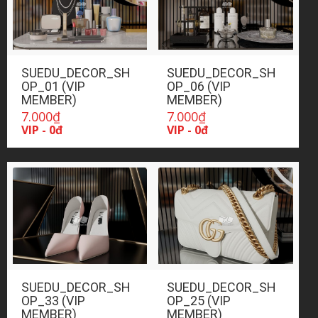
SUEDU_DECOR_SH
SUEDU_DECOR_SH
OP_01 (VIP
OP_06 (VIP
MEMBER)
MEMBER)
7.000
₫
7.000
₫
VIP - 0đ
VIP - 0đ
SUEDU_DECOR_SH
SUEDU_DECOR_SH
OP_33 (VIP
OP_25 (VIP
MEMBER)
MEMBER)