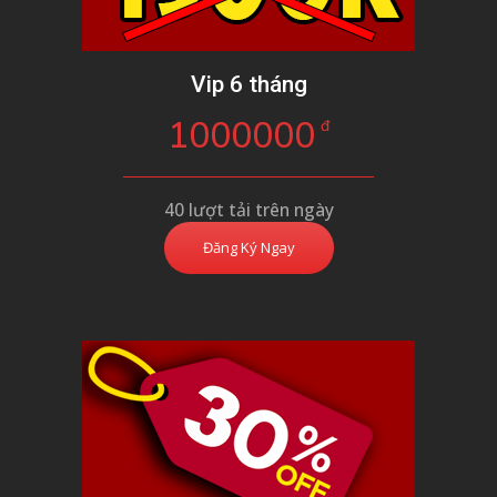
Vip 6 tháng
1000000
đ
40 lượt tải trên ngày
Đăng Ký Ngay