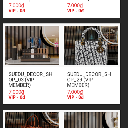
7.000
₫
7.000
₫
VIP - 0đ
VIP - 0đ
SUEDU_DECOR_SH
SUEDU_DECOR_SH
OP_03 (VIP
OP_29 (VIP
MEMBER)
MEMBER)
7.000
₫
7.000
₫
VIP - 0đ
VIP - 0đ