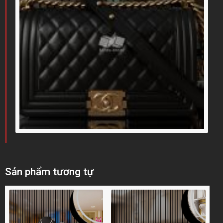
Sản phẩm tương tự