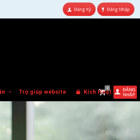
Đăng Ký
Đăng Nhập
0
ĐĂNG
án
Trợ giúp website
Kích Hoạt
NHẬP