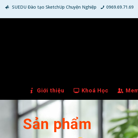
SUEDU Đào tạo SketchUp Chuyện Nghiệp
0969.69.71.69
Giới thiệu
Khoá Học
Mem
Sản phẩm