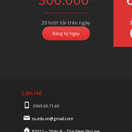
300.000
20 lượt tải trên ngày
3
Đăng Ký Ngay
Liên Hệ
0969.69.71.69
su.edu.vn@gmail.com
P3312 – Tháp B - Tòa New SkyLine