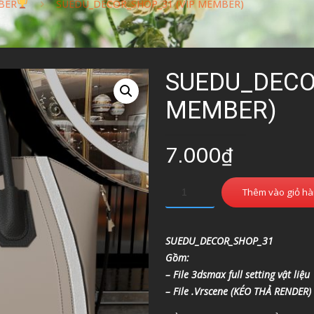
BER
SUEDU_DECOR_SHOP_31 (VIP MEMBER)
SUEDU_DECO
MEMBER)
7.000
₫
Thêm vào giỏ h
SUEDU_DECOR_SHOP_31
Gồm:
– File 3dsmax full setting vật liệu
– File .Vrscene (KÉO THẢ RENDER)