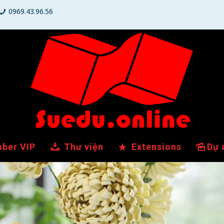
0969.43.96.56
ber VIP
Thư viện
Extensions
Dự 