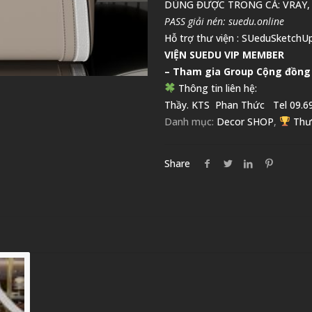
DÙNG ĐƯỢC TRONG CẢ: VRAY,
PASS giải nén: suedu.online
Hỗ trợ thư viện :
SUeduSketchUp
VIỆN SUEDU VIP MEMBER
– Tham gia Group
Cộng đồng
Thông tin liên hệ:
Thầy. KTS
Phan Thức
Tel 09.69
Danh mục:
Decor SHOP
,
Thư
Share