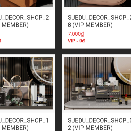
U_DECOR_SHOP_2
SUEDU_DECOR_SHOP_
P MEMBER)
8 (VIP MEMBER)
₫
7.000
₫
đ
VIP - 0đ
U_DECOR_SHOP_1
SUEDU_DECOR_SHOP_
P MEMBER)
2 (VIP MEMBER)