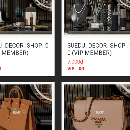
U_DECOR_SHOP_0
SUEDU_DECOR_SHOP_
P MEMBER)
0 (VIP MEMBER)
₫
7.000
₫
đ
VIP - 0đ