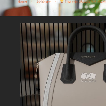
Home
3d-library
Thư viện SUEDU VIP MEM