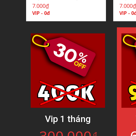
7.000
₫
7.000
VIP - 0đ
VIP - 0
Vip 1 tháng
đ