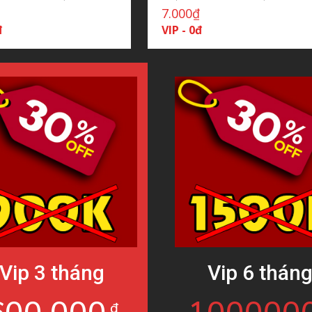
₫
7.000
₫
đ
VIP - 0đ
Vip 3 tháng
Vip 6 thán
đ