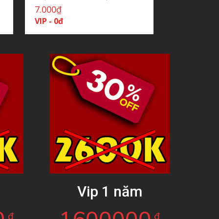
7.000
₫
VIP - 0đ
g
Vip 1 năm
đ
đ