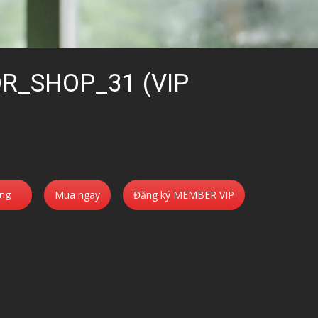
R_SHOP_31 (VIP
àng
Mua ngay
Đăng ký MEMBER VIP