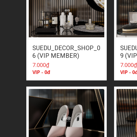
SUEDU_DECOR_SHOP_0
SUED
6 (VIP MEMBER)
9 (VI
7.000
₫
7.000
VIP - 0đ
VIP - 0