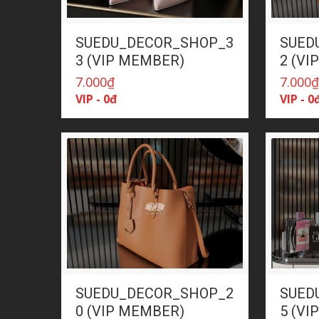
SUEDU_DECOR_SHOP_3
SUED
3 (VIP MEMBER)
2 (VI
7.000
₫
7.000
VIP - 0đ
VIP - 0
SUEDU_DECOR_SHOP_2
SUED
0 (VIP MEMBER)
5 (VI