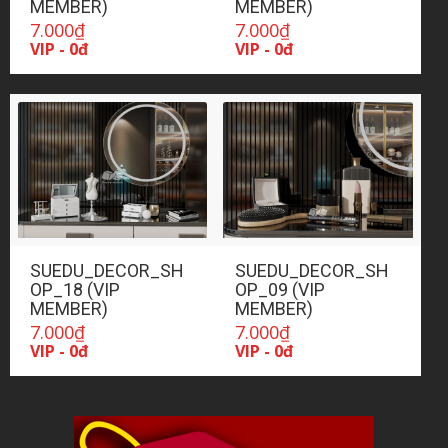
MEMBER)
MEMBER)
7.000
₫
7.000
₫
VIP - 0đ
VIP - 0đ
SUEDU_DECOR_SH
SUEDU_DECOR_SH
OP_18 (VIP
OP_09 (VIP
MEMBER)
MEMBER)
7.000
₫
7.000
₫
VIP - 0đ
VIP - 0đ