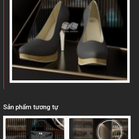
Sản phẩm tương tự