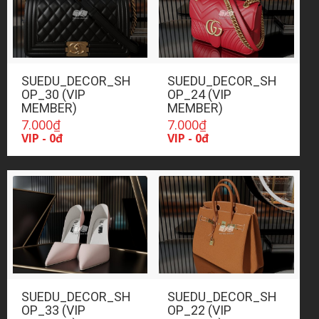
SUEDU_DECOR_SH
SUEDU_DECOR_SH
OP_30 (VIP
OP_24 (VIP
MEMBER)
MEMBER)
7.000
₫
7.000
₫
VIP - 0đ
VIP - 0đ
SUEDU_DECOR_SH
SUEDU_DECOR_SH
OP_33 (VIP
OP_22 (VIP