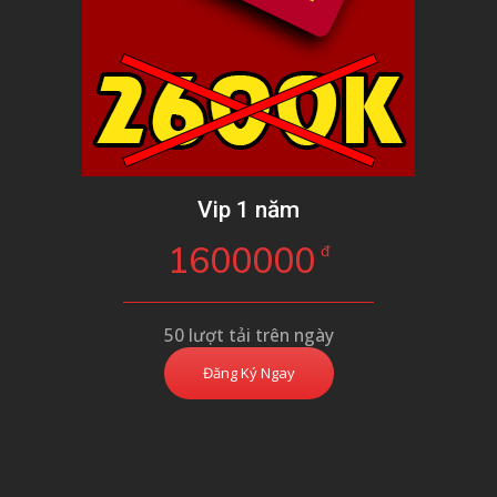
Vip 1 năm
1600000
đ
50 lượt tải trên ngày
Đăng Ký Ngay