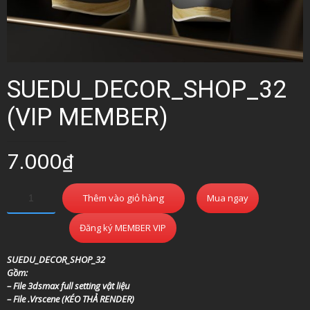
SUEDU_DECOR_SHOP_32
(VIP MEMBER)
7.000
₫
Thêm vào giỏ hàng
Mua ngay
Đăng ký MEMBER VIP
SUEDU_DECOR_SHOP_32
Gồm:
– File 3dsmax full setting vật liệu
– File .Vrscene (KÉO THẢ RENDER)