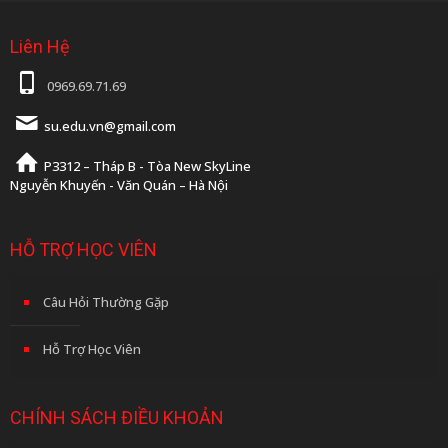
Liên Hệ
0969.69.71.69
su.edu.vn@gmail.com
P3312 – Tháp B - Tòa New SkyLine
Nguyễn Khuyến - Văn Quán – Hà Nội
HỖ TRỢ HỌC VIÊN
Câu Hỏi Thường Gặp
Hỗ Trợ Học Viên
CHÍNH SÁCH ĐIỀU KHOẢN